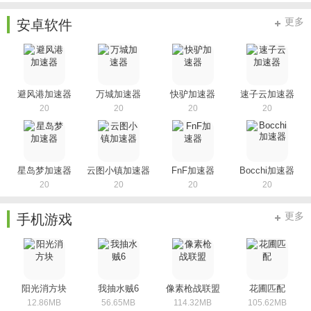
更多
安卓软件
避风港加速器
万城加速器
快驴加速器
速子云加速器
20
20
20
20
星岛梦加速器
云图小镇加速器
FnF加速器
Bocchi加速器
20
20
20
20
更多
手机游戏
阳光消方块
我抽水贼6
像素枪战联盟
花圃匹配
12.86MB
56.65MB
114.32MB
105.62MB