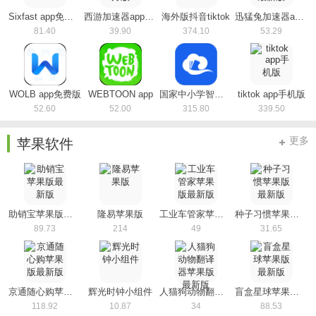
Sixfast app免费版
西游加速器app官方版
海外版抖音tiktok
迅猛兔加速器app最新版
81.40
39.90
374.10
53.29
WOLB app免费版
WEBTOON app
国家中小学智慧教育平台app(智慧中小学)
tiktok app手机版
52.60
52.00
315.80
339.50
更多
苹果软件
助销宝苹果版最新版
隆易苹果版
工业车管家苹果版最新版
种子习惯苹果版最新版
89.73
214
49
31.65
京通随心购苹果版最新版
辉光时钟小组件
人猫狗动物翻译器苹果版最新版
盲盒星球苹果版最新版
118.92
10.87
34
88.53