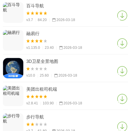
百斗导航
v3.7
|
84.20
|
2026-03-18
融易行
v1.135.0
|
23.40
|
2026-03-18
3D卫星全景地图
v10.0
|
25.60
|
2026-03-18
美团出租司机端
v2.8.41
|
103.90
|
2026-03-18
步行导航