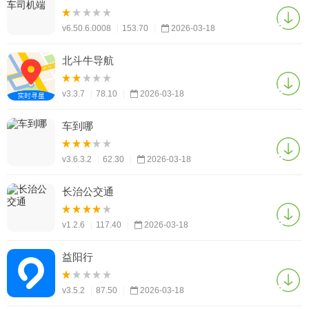
v6.50.6.0008
|
153.70
|
2026-03-18
北斗牛导航
v3.3.7
|
78.10
|
2026-03-18
车到哪
v3.6.3.2
|
62.30
|
2026-03-18
长治公交通
v1.2.6
|
117.40
|
2026-03-18
益阳行
v3.5.2
|
87.50
|
2026-03-18