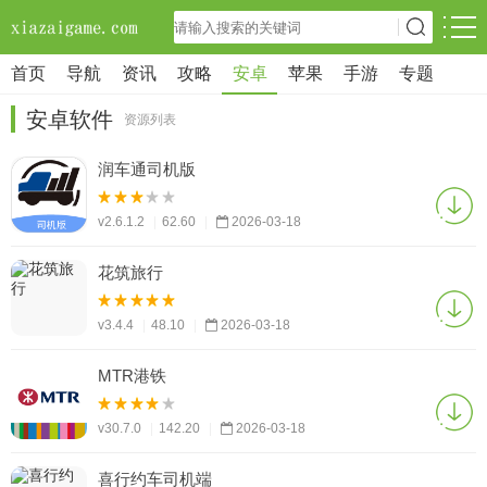
首页
导航
资讯
攻略
安卓
苹果
手游
专题
安卓软件
资源列表
润车通司机版
v2.6.1.2
|
62.60
|
2026-03-18
花筑旅行
v3.4.4
|
48.10
|
2026-03-18
MTR港铁
v30.7.0
|
142.20
|
2026-03-18
喜行约车司机端