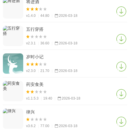
将进酒
v1.4.0
|
44.80
|
2026-03-18
五行穿搭
v2.3.1
|
36.60
|
2026-03-18
岁时小记
v2.3.0
|
21.70
|
2026-03-18
药安食美
v1.1.5.3
|
19.40
|
2026-03-18
律兴
v3.6.2
|
77.00
|
2026-03-18