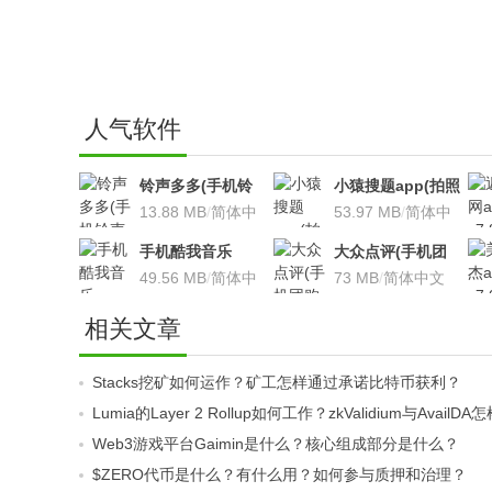
人气软件
铃声多多(手机铃
小猿搜题app(拍照
声软件)v8.7.66 安
13.88 MB
/
简体中
搜题利器)V9.7.2安
53.97 MB
/
简体中
卓版
文
卓版
文
手机酷我音乐
大众点评(手机团
V9.2.3.5 安卓版
49.56 MB
/
简体中
购软件)V10.18.4
73 MB
/
简体中文
文
安卓版
相关文章
Stacks挖矿如何运作？矿工怎样通过承诺比特币获利？
Lumia的Layer 2 Rollup如何工作？zkValidium与Ava
Web3游戏平台Gaimin是什么？核心组成部分是什么？
$ZERO代币是什么？有什么用？如何参与质押和治理？