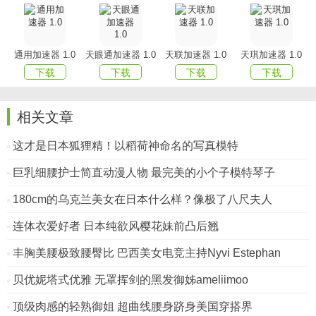
通用加速器 1.0
天眼通加速器 1.0
天联加速器 1.0
天琪加速器 1.0
下载
下载
下载
下载
相关文章
这才是日本狐狸精！以稻荷神命名的写真模特
巨乳细腰护士简直动漫人物 最完美的小个子模特琴子
180cm的乌克兰美女在日本什么样？像极了八尺夫人
连体衣爱好者 日本纯欲风樱花妹前凸后翘
丰胸美腰极致腰臀比 巴西美女电竞主持Nyvi Estephan
贝优妮塔式优雅 无罩挥剑的黑发御姊ameliimoo
顶级肉感的轻熟御姐 超曲线腰身跻身美国穿搭界