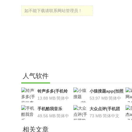
如不能下载请联系网站管理员！
人气软件
铃声多多(手机铃
小猿搜题app(拍照
声软件)v8.7.66 安
13.88 MB
/
简体中
搜题利器)V9.7.2安
53.97 MB
/
简体中
卓版
文
卓版
文
手机酷我音乐
大众点评(手机团
V9.2.3.5 安卓版
49.56 MB
/
简体中
购软件)V10.18.4
73 MB
/
简体中文
文
安卓版
相关文章