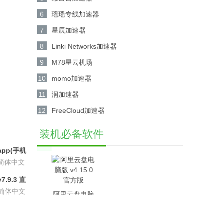
6
瑶瑶专线加速器
7
星辰加速器
8
Linki Networks加速器
9
M78星云机场
10
momo加速器
11
润加速器
12
FreeCloud加速器
装机必备软件
pp(手机
6.8.6
简体中文
.9.3 直
P会员版
简体中文
阿里云盘电脑
版 v4.15.0官