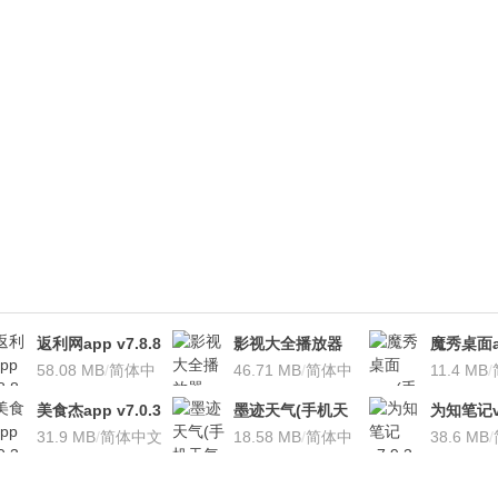
返利网app v7.8.8
影视大全播放器
魔秀桌面a
安卓版
58.08 MB
/
简体中
v3.1.7 安卓版
46.71 MB
/
简体中
桌面软件)v
11.4 MB
/
文
文
安卓版
美食杰app v7.0.3
墨迹天气(手机天
为知笔记v7
安卓版
31.9 MB
/
简体中文
气软
18.58 MB
/
简体中
装本地VI
38.6 MB
/
件)V7.0922.02安
文
卓版