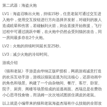
第二武器：海盗火炮
LV1：海盗召唤出火炮，持续15秒，任意老鼠可通过交互进
入炮中，使用交互按钮进行方向选择并发射，对碰到的敌人
造成眩晕和伤害，若碰触到火箭，则会直接开始救援，飞行
过程中可通过跳跃中断，在火炮中仍然会受到猫的攻击，同
一房间最多存在2个火炮。
LV2：火炮的持续时间延长至25秒。
LV3：减少火炮的冷却时间。
游戏介绍
《猫和老鼠》手游是由华纳正版IP授权，网易游戏诚意打造
的欢乐互动手游，游戏以猫鼠追逃为玩法核心，还原动画中
的角色和场景。构建了一个由杂物间、餐厅、客厅、卧室、
院子、厨房、阁楼等场景组成的追逃画面。杰瑞总是在费劲
小心思寻找食物，而汤姆一次次地试图抓住调皮的老鼠。
以上就是小编带来的猫和老鼠海盗杰瑞有什么技能的全部攻