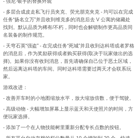
- 强尼·银手的替换外观
- 多层合成皮走私飞行员夹克、荧光朋克夹克 - 均可以在完成
任务“扬名立万”并且收到维克多的消息后去 V 公寓的储藏处
找到。默认品质为稀有/不朽，同时也会解锁制作更高品质同
名装备的制作规范。
- 天穹石英“强盗” - 在完成任务“死城”并且收到达科塔或者罗格
的消息后，作为奖励获得或者购买获得(取决于玩家做出的选
择)。如果你没有收到消息，首先请确保自己位于恶土区域，
然后远离达科塔的车间。同时达科塔需要过两天才会联系玩
家。
游戏改进：
- 改善开车时的小地图缩放水平，放大缩放倍数，便于驾驶。
- 高级动物 - 大幅增加屏幕上显示蓝天和天使照片的时间，方
便玩家选择。
- 添加了一个在人物技能树里重新分配专长点数的按钮。