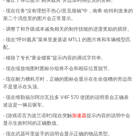
- 修正了弹出提示“购买载具”旁边加利纳壁虎的名称。
- 现在任务“没有理想不伤心/意见领袖”中，南希·哈特利发来的
第二个消息里的图片会正常显示。
- 调整了和升级成本减免相关的制作技能的进度奖励的措辞。
- 现在“呼叫载具”菜单里麦基诺 MTL1 的图片将和车辆模型匹
配。
- 移除了专长“黄金镖客”提示内容的调试字符串。
- 现在缩放地图时图标分组将不会和相应位置脱节。
- 现在耐力槽耗尽时，正确的图标会显示在生命值槽的旁边而
不是显示在头顶。
- 现在维勒福尔阿尔瓦拉多 V4F 570 使团的说明里会正确表
述这是一辆后驱车。
- (游戏语言为波兰语时)现在突触
加速器
提示内容的说明中会
显示生效时间的正确数值。
- 现在武器环里徒手的说明会显示正确的物品类型。