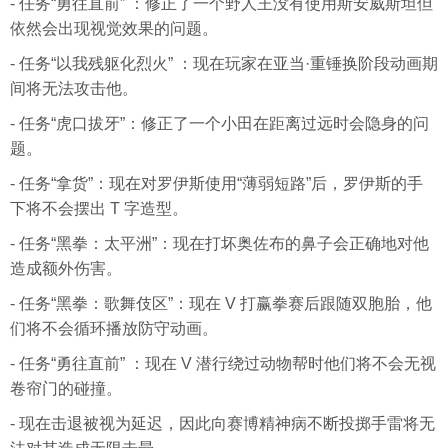
- 任务“勇往直前” ：修正了一个野人王没有使用斯安威斯坦但
依然会出现视觉效果的问题。
- 任务“以我残躯化烈火” ：现在玩家在亚当·重锤换阶段动画期
间将无法攻击他。
- 任务“虎口拔牙”：修正了一个小田在距离过远时会隐身的问
题。
- 任务“拿货”：现在对罗伊斯使用“薄弱短路”后，罗伊斯的手
下将不会摆出 T 字造型。
- 任务“黑拳：太平洲”：现在打坏奥佐布的鼻子会正确地对他
造成额外伤害。
- 任务“黑拳：歌舞伎区”：现在 V 打赢拳赛后跟随双胞胎，他
们将不会循环播放防守动画。
- 任务“勇往直前” ：现在 V 潜行绕过动物帮时他们将不会无视
卷帘门的碰撞。
- 现在击退被视为延迟，因此向赛博精神病不断投掷手雷将无