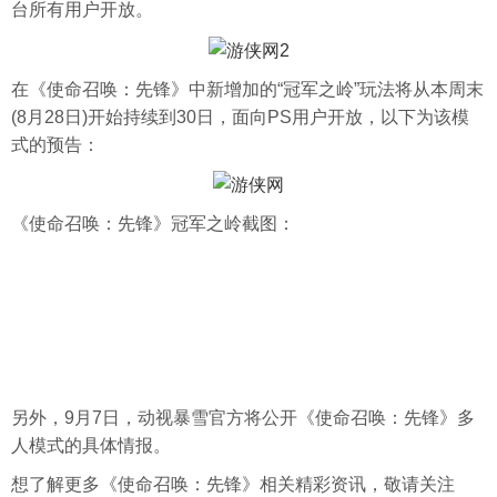
台所有用户开放。
在《使命召唤：先锋》中新增加的“冠军之岭”玩法将从本周末
(8月28日)开始持续到30日，面向PS用户开放，以下为该模
式的预告：
《使命召唤：先锋》冠军之岭截图：
另外，9月7日，动视暴雪官方将公开《使命召唤：先锋》多
人模式的具体情报。
想了解更多《使命召唤：先锋》相关精彩资讯，敬请关注