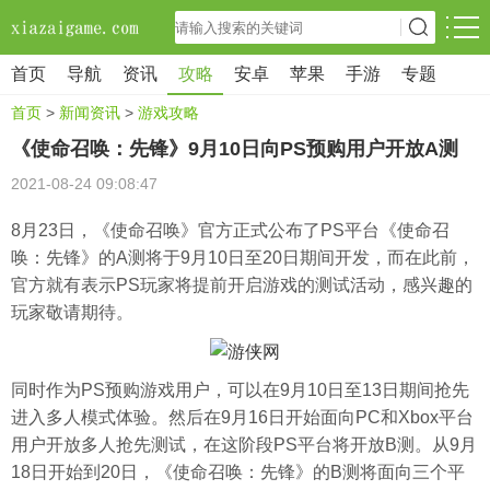
首页
导航
资讯
攻略
安卓
苹果
手游
专题
首页
>
新闻资讯
>
游戏攻略
《使命召唤：先锋》9月10日向PS预购用户开放A测
2021-08-24 09:08:47
8月23日，《使命召唤》官方正式公布了PS平台《使命召
唤：先锋》的A测将于9月10日至20日期间开发，而在此前，
官方就有表示PS玩家将提前开启游戏的测试活动，感兴趣的
玩家敬请期待。
同时作为PS预购游戏用户，可以在9月10日至13日期间抢先
进入多人模式体验。然后在9月16日开始面向PC和Xbox平台
用户开放多人抢先测试，在这阶段PS平台将开放B测。从9月
18日开始到20日，《使命召唤：先锋》的B测将面向三个平