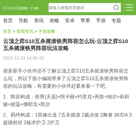
首页
导航
资讯
攻略
安卓
苹果
手游
专题
首页
>
新闻资讯
>
手游攻略
云顶之弈S10五杀摇滚铁男阵容怎么玩-云顶之弈S10
五杀摇滚铁男阵容玩法攻略
2023-12-31 14:00:33
很多新手小伙伴还不了解云顶之弈S10五杀摇滚铁男阵容怎
么玩，所以下面小编就带来了云顶之弈S10五杀摇滚铁男阵
容的玩法攻略，有需要的小伙伴赶紧来看一下吧。
1、阵容构成：铁男(天选)+阿卡丽+约里克+死歌+纳尔+莉莉
娅+妮蔻+佛耶戈+凯尔
2、羁绊构成：1双修出道 7五杀摇滚 2裁决使 2舞者 3K/DA 3
超级粉丝 2秘术护卫 2护卫