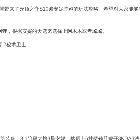
编就带来了云顶之弈S10赌安妮阵容的玩法攻略，希望对大家能够
+阿狸，根据安妮的天选来选择上阿木木或者璐璐。
害 2秘术卫士
装备，3-1阶段大搜3星安妮，然后上6挂萨勒芬妮开3KDA3法