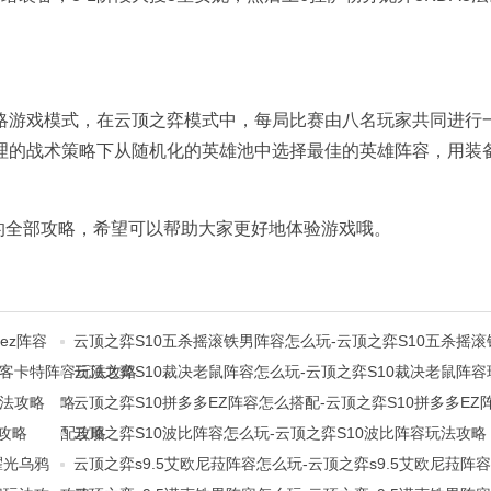
略游戏模式，在云顶之弈模式中，每局比赛由八名玩家共同进行
理的战术策略下从随机化的英雄池中选择最佳的英雄阵容，用装
的全部攻略，希望可以帮助大家更好地体验游戏哦。
ez阵容
云顶之弈S10五杀摇滚铁男阵容怎么玩-云顶之弈S10五杀摇
刺客卡特阵
容玩法攻略
云顶之弈S10裁决老鼠阵容怎么玩-云顶之弈S10裁决老鼠阵
玩法攻略
略
云顶之弈S10拼多多EZ阵容怎么搭配-云顶之弈S10拼多多EZ
攻略
配攻略
云顶之弈S10波比阵容怎么玩-云顶之弈S10波比阵容玩法攻略
耀光乌鸦
云顶之弈s9.5艾欧尼菈阵容怎么玩-云顶之弈s9.5艾欧尼菈阵