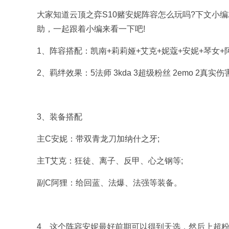
大家知道云顶之弈S10赌安妮阵容怎么玩吗?下文小
助，一起跟着小编来看一下吧!
1、阵容搭配：凯南+莉莉娅+艾克+妮蔻+安妮+琴女
2、羁绊效果：5法师 3kda 3超级粉丝 2emo 2真实伤
3、装备搭配
主C安妮：带双青龙刀加纳什之牙;
主T艾克：狂徒、离子、反甲、心之钢等;
副C阿狸：给回蓝、法爆、法强等装备。
4、这个阵容安妮最好前期可以得到天选，然后上超粉给