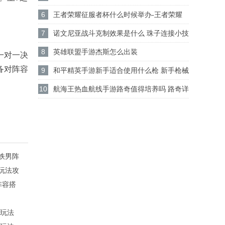
护服呢
6
王者荣耀征服者杯什么时候举办-王者荣耀
征服者杯举办时间介绍
7
诺文尼亚战斗克制效果是什么 珠子连接小技
巧解析
8
英雄联盟手游杰斯怎么出装
一对一决
备对阵容
9
和平精英手游新手适合使用什么枪 新手枪械
推荐
10
航海王热血航线手游路奇值得培养吗 路奇详
细解析
滚铁男阵
容玩法攻
阵容搭
容玩法