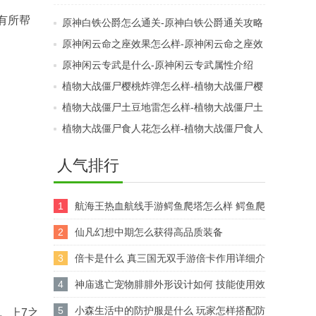
样-原神鹤鸣余音武器介
些-原神嘉明突破材料介
有所帮
原神白铁公爵怎么通关-原神白铁公爵通关攻略
绍
绍
原神闲云命之座效果怎么样-原神闲云命之座效
果介绍
原神闲云专武是什么-原神闲云专武属性介绍
植物大战僵尸樱桃炸弹怎么样-植物大战僵尸樱
桃炸弹属性介绍
植物大战僵尸土豆地雷怎么样-植物大战僵尸土
豆地雷属性介绍
植物大战僵尸食人花怎么样-植物大战僵尸食人
花属性介绍
人气排行
1
航海王热血航线手游鳄鱼爬塔怎么样 鳄鱼爬
塔详细解析
2
仙凡幻想中期怎么获得高品质装备
3
倍卡是什么 真三国无双手游倍卡作用详细介
绍
4
神庙逃亡宠物腓腓外形设计如何 技能使用效
果强不强
5
小森生活中的防护服是什么 玩家怎样搭配防
。上7之