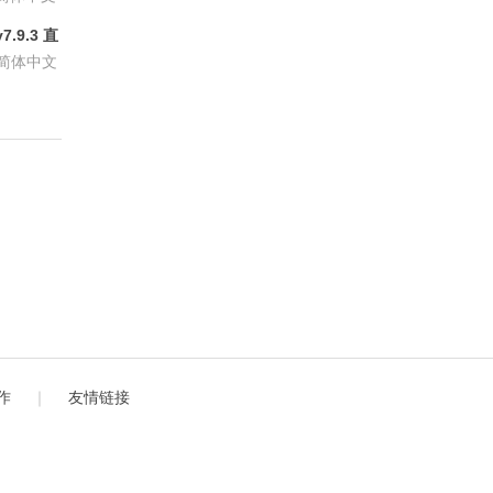
.9.3 直
P会员版
简体中文
作
｜
友情链接