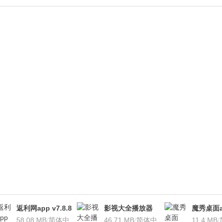
返利网app v7.8.8
影视大全播放器
魔秀桌面a
安卓版
58.08 MB
/
简体中
v3.1.7 安卓版
46.71 MB
/
简体中
桌面软件)v
11.4 MB
/