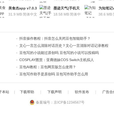
文
文
安卓版
美食杰app v7.0.3
墨迹天气(手机天
为知笔记v7
安卓版
31.9 MB
/
简体中文
气软
18.58 MB
/
简体中
装本地VI
38.6 MB
/
件)V7.0922.02安
文
卓版
抖音操作教程：抖音怎么关闭豆包智能助手？
文心一言怎么清除对话历史？文心一言清除对话记录教程
豆包写的小说能过原创吗 豆包写的小说可以投稿吗
COSPLAY图赏：亚裔德妹COS Switch主机拟人
豆包AI教程：豆包网页版怎么使用？
豆包写作助手是原创吗 豆包写作助手怎么用
于本站
|
下载帮助
｜
下载声明
｜
软件发布
｜
广告合
备案编号：京ICP备1234567号