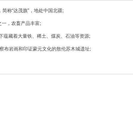
简称“达茂旗”，地处中国北疆;
之一，农畜产品丰富;
下蕴藏着大量铁、稀土、煤炭、石油等资源;
兰察布岩画和印证蒙元文化的敖伦苏木城遗址;