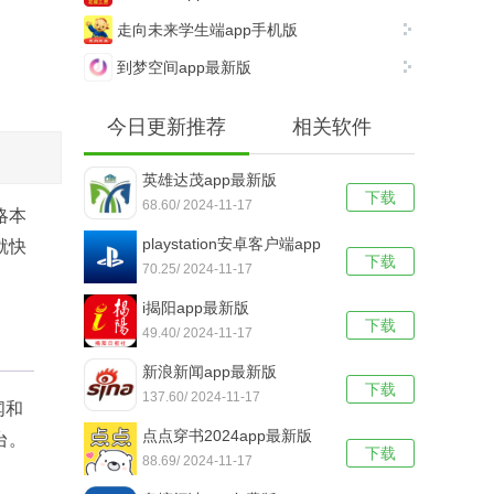
走向未来学生端app手机版
到梦空间app最新版
今日更新推荐
相关软件
英雄达茂app最新版
下载
68.60/ 2024-11-17
略本
playstation安卓客户端app
就快
下载
手机版
70.25/ 2024-11-17
i揭阳app最新版
下载
49.40/ 2024-11-17
新浪新闻app最新版
下载
137.60/ 2024-11-17
闻和
点点穿书2024app最新版
台。
下载
88.69/ 2024-11-17