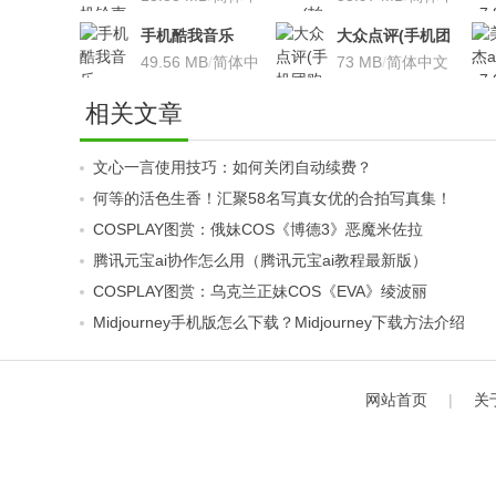
卓版
文
卓版
文
手机酷我音乐
大众点评(手机团
V9.2.3.5 安卓版
49.56 MB
/
简体中
购软件)V10.18.4
73 MB
/
简体中文
文
安卓版
相关文章
文心一言使用技巧：如何关闭自动续费？
何等的活色生香！汇聚58名写真女优的合拍写真集！
COSPLAY图赏：俄妹COS《博德3》恶魔米佐拉
腾讯元宝ai协作怎么用（腾讯元宝ai教程最新版）
COSPLAY图赏：乌克兰正妹COS《EVA》绫波丽
Midjourney手机版怎么下载？Midjourney下载方法介绍
网站首页
|
关