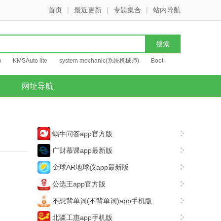
首页
|
最近更新
|
专题集合
|
站内导航
)
KMSAuto lite
system mechanic(系统机械师)
Boot
网址导航
蜗牛问答app官方版
广财慕课app最新版
金球AR地球仪app最新版
公选王app官方版
不想背单词(不背单词)app手机版
北疆工惠app手机版