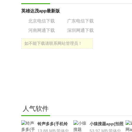
英雄达茂app最新版
北京电信下载
广东电信下载
河南网通下载
深圳网通下载
如不能下载请联系网站管理员！
人气软件
铃声多多(手机铃
小猿搜题app(拍照
声软件)v8.7.66 安
13.88 MB
/
简体中
搜题利器)V9.7.2安
53.97 MB
/
简体中