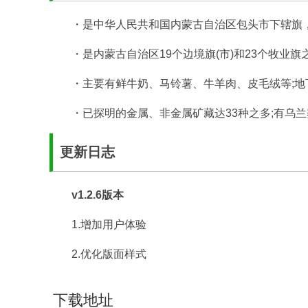
・是中华人民共和国内蒙古自治区包头市下辖旗，
・是内蒙古自治区19个边境旗(市)和23个牧业旗
・主要有鲜牛奶、马铃薯、牛羊肉、皮毛绒等;地
・已探明的金属、非金属矿藏达33种之多;有乌
更新日志
v1.2.6版本
1.增加用户体验
2.优化版面样式
下载地址