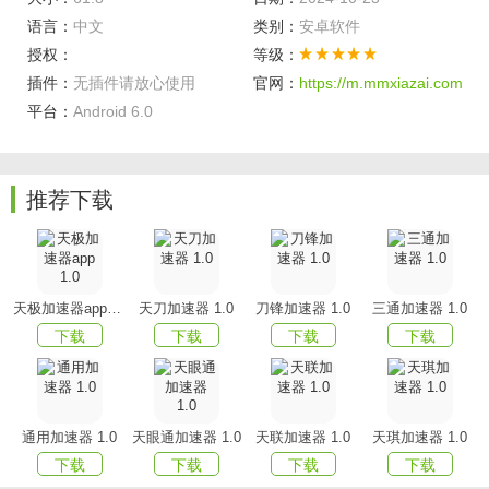
个性化推荐
语言：
中文
类别：
安卓软件
google play 会根据用户的过往活动、正在尝试完成的操作、
授权：
等级：
所在位置和重大事件等条件，向用户展示他们可能感兴趣的
插件：
无插件请放心使用
官网：
https://m.mmxiazai.com
应用和游戏合集。这些合集是自动挑选出来的，经过 google
平台：
Android 6.0
play 编辑团队的筛选，以便确保其中包含店内的最佳应用和
游戏。
抢先体验
推荐下载
许多用户都希望抢在众人前面率先体验应用和游戏的最新创
新功能。您如果在发布之前运行开放式测试，就可以为用户
提供抢先体验机会，从而有助于在发布之前提升应用和游戏
天极加速器app 1.0
天刀加速器 1.0
刀锋加速器 1.0
三通加速器 1.0
的质量。您也可以申请参加应用和游戏抢先体验合集计划。
下载
下载
下载
下载
google play 免安装体验
借助 google play 免安装体验，用户只需点按一下即可试用应
用或游戏，而无需事先安装。可通过 google play 商店、
通用加速器 1.0
天眼通加速器 1.0
天联加速器 1.0
天琪加速器 1.0
google play 游戏应用或任何分享链接的位置畅享 google
下载
下载
下载
下载
play 免安装体验。