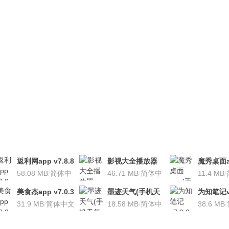
返利网app v7.8.8
影视大全播放器
魔秀桌面a
安卓版
58.08 MB
/
简体中
v3.1.7 安卓版
46.71 MB
/
简体中
桌面软件)v
11.4 MB
/
文
文
安卓版
美食杰app v7.0.3
墨迹天气(手机天
为知笔记v7
安卓版
31.9 MB
/
简体中文
气软
18.58 MB
/
简体中
装本地VI
38.6 MB
/
件)V7.0922.02安
文
卓版