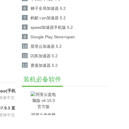
[PR] 671848019</s
6
梯子全局加速器 5.2
7
蚂蚁∨pn加速器 5.2
8
speed加速器手机版 5.2
9
Google Play Store<span
class="androidapks_wgdt"> 41.8.14-31 [0]
10
星塔云加速器 5.2
[PR] 649217104</s
11
闪疾加速器 5.2
12
赛盾加速器 5.2
装机必备软件
pp(手机
6.8.6
简体中文
.9.3 直
P会员版
简体中文
阿里云盘电脑
版 v4.15.0官