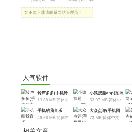
如不能下载请联系网站管理员！
人气软件
铃声多多(手机铃
小猿搜题app(拍照
声软件)v8.7.66 安
13.88 MB
/
简体中
搜题利器)V9.7.2安
53.97 MB
/
简体中
卓版
文
卓版
文
手机酷我音乐
大众点评(手机团
V9.2.3.5 安卓版
49.56 MB
/
简体中
购软件)V10.18.4
73 MB
/
简体中文
文
安卓版
相关文章