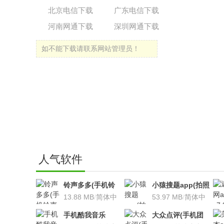
北京电信下载
广东电信下载
河南网通下载
深圳网通下载
如不能下载请联系网站管理员！
人气软件
铃声多多(手机铃
小猿搜题app(拍照
声软件)v8.7.66 安
13.88 MB
/
简体中
搜题利器)V9.7.2安
53.97 MB
/
简体中
卓版
文
卓版
文
手机酷我音乐
大众点评(手机团