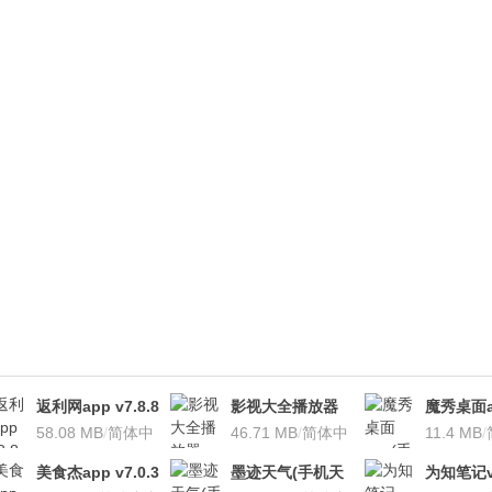
返利网app v7.8.8
影视大全播放器
魔秀桌面a
安卓版
58.08 MB
/
简体中
v3.1.7 安卓版
46.71 MB
/
简体中
桌面软件)v
11.4 MB
/
文
文
安卓版
美食杰app v7.0.3
墨迹天气(手机天
为知笔记v7