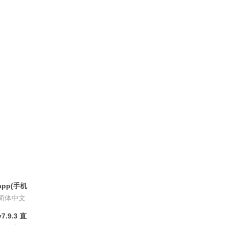
pp(手机
6.8.6
简体中文
.9.3 直