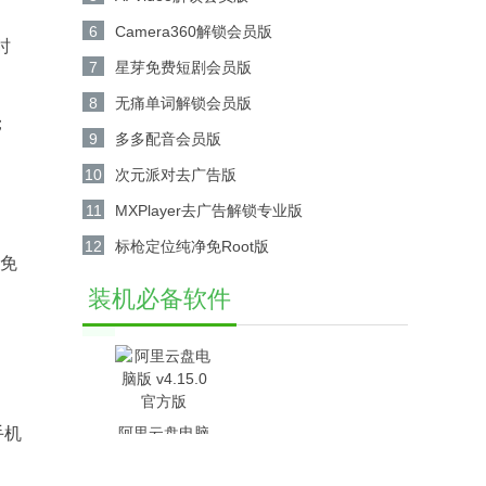
6
Camera360解锁会员版
时
7
星芽免费短剧会员版
8
无痛单词解锁会员版
​
9
多多配音会员版
10
次元派对去广告版
11
MXPlayer去广告解锁专业版
12
标枪定位纯净免Root版
避免
装机必备软件
手机
阿里云盘电脑
版 v4.15.0官