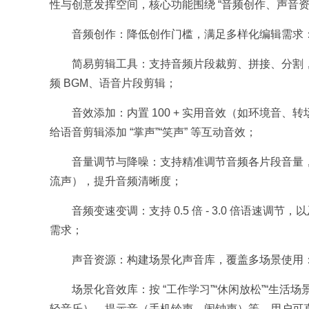
性与创意发挥空间，核心功能围绕 “音频创作、声音资
音频创作：降低创作门槛，满足多样化编辑需求：
简易剪辑工具：支持音频片段裁剪、拼接、分割
频 BGM、语音片段剪辑；​
音效添加：内置 100 + 实用音效（如环境音
给语音剪辑添加 “掌声”“笑声” 等互动音效；​
音量调节与降噪：支持精准调节音频各片段音量
流声），提升音频清晰度；​
音频变速变调：支持 0.5 倍 - 3.0 倍语速调节
需求；​
声音资源：构建场景化声音库，覆盖多场景使用：
场景化音效库：按 “工作学习”“休闲放松”“生
轻音乐）、提示音（手机铃声、闹钟声）等，用户可直