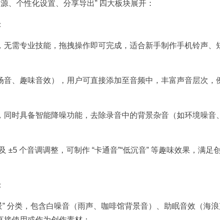
源、个性化设置、分享导出” 四大板块展开：​
​
，无需专业技能，拖拽操作即可完成，适合新手制作手机铃声、
、转场音、趣味音效），用户可直接添加至音频中，丰富声音层次，
，同时具备智能降噪功能，去除录音中的背景杂音（如环境噪音
，以及 ±5 个音调调整，可制作 “卡通音”“低沉音” 等趣味效果，满足
​
活场景” 分类，包含白噪音（雨声、咖啡馆背景音）、助眠音效（海
接使用或作为创作素材；​