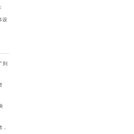
方版
​
多设
 到
资
决
数，