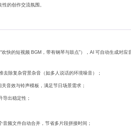
性的创作交流氛围。​
如 “欢快的短视频 BGM，带有钢琴与鼓点”），AI 可自动生成对应
精准去除复杂背景杂音（如多人说话的环境噪音）；​
相关音效与铃声模板，满足节日场景需求；​
升导出稳定性；​
多个音频文件自动合并，节省多片段拼接时间；​