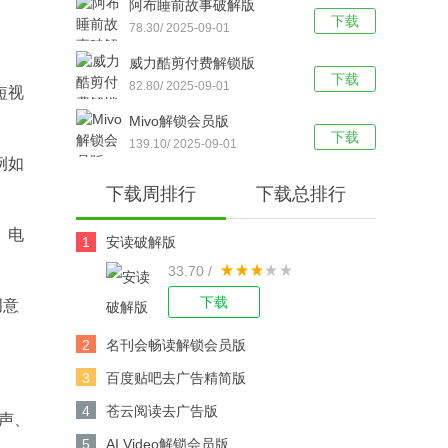
阿布睡前故事破解版
下载
78.30/ 2025-09-01
威力酷剪付费解锁版
下载
82.80/ 2025-09-01
短视
Mivo解锁会员版
下载
139.10/ 2025-09-01
例如
下载周排行
下载总排行
、电
1
安读破解版
33.70 /
下载
创意
2
名刊会畅读解锁会员版
3
百度贴吧去广告精简版
4
苍云阅读去广告版
浪声、
5
AI Video解锁会员版