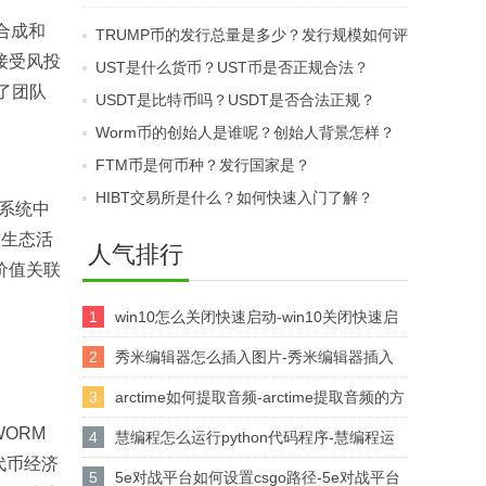
多少？费用包含哪些
是什么？如何评估其网
的合成和
TRUMP币的发行总量是多少？发行规模如何评
呢？
络的稳定性？
接受风投
估？
UST是什么货币？UST币是否正规合法？
示了团队
USDT是比特币吗？USDT是否合法正规？
Worm币的创始人是谁呢？创始人背景怎样？
‌FTM币是何币种？发行国家是？‌
HIBT交易所是什么？如何快速入门了解？
态系统中
与生态活
人气排行
价值关联
1
win10怎么关闭快速启动-win10关闭快速启
动的方法
2
秀米编辑器怎么插入图片-秀米编辑器插入
图片的方法
3
arctime如何提取音频-arctime提取音频的方
ORM
法介绍
4
慧编程怎么运行python代码程序-慧编程运
代币经济
行python代码程序的方法
5
5e对战平台如何设置csgo路径-5e对战平台