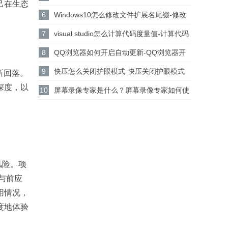
己在生态
设置csgo路径的方法
6
Windows10怎么修改文件扩展名尾缀-修改
文件扩展名尾缀方法
7
visual studio怎么计算代码度量值-计算代码
度量值方法
8
QQ浏览器如何开启自动更新-QQ浏览器开
启自动更新的方法
9
快压怎么关闭护眼模式-快压关闭护眼模式
有所回落。
深度，以
的方法介绍
10
屏幕录像专家是什么？屏幕录像专家如何使
用？
风险。项
与前应
用情况，
度地体验