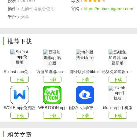
授权：
v4.78.0
等级：
插件：
无插件请放心使用
官网：
https://m.xiazaigame.com
内容优质且丰富：专业编辑团队精心筛选金句，确保每
平台：
安卓
句都有深刻内涵和积极导向，同时不断更新金句库，为用户
提供源源不断的精神食粮。​
推送精准且智能：通过分析用户浏览记录、收藏偏好等
推荐下载
数据，智能算法精准推送符合用户口味和当下需求的金句，
提升阅读体验。​
使用便捷且灵活：无需复杂操作，打开软件即可获取金
Sixfast app免费版
西游加速器app官方版
海外版抖音tiktok
迅猛兔加速器app最新版
句，还支持多种个性化设置，满足不同用户的使用习惯。​
下载
下载
下载
下载
无广告干扰体验佳：致力于提供纯净阅读环境，无任何
广告弹窗，让用户专注于金句带来的激励与感悟。​
WOLB app免费版
WEBTOON app
国家中小学智慧教育平台app(智慧中小学)
tiktok app手机版
软件特色​
下载
下载
下载
下载
金句解读功能：对部分经典金句提供详细解读，分析背
后故事和蕴含道理，帮助用户更深入理解和吸收。​
相关文章