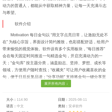
动力的普通人，都能从中获取精神力量，让每一天充满斗志
与希望。​
软件介绍​
Motivation 每日金句以 “用文字点亮日常，让激励无处不
在” 为核心宗旨，界面设计简约雅致，色彩搭配舒适，给用户
带来愉悦的视觉体验。软件设有多个实用板块，“每日推荐”
会在每天固定时间推送一句精选金句，开启充满动力的一
天；“金句库” 按主题分类，涵盖励志、坚持、梦想、成长等
领域，方便用户随时查找；“收藏夹” 可让用户收藏喜欢的金
句，便于日后反复品读；“分享功能” 支持将金句一键分享至
展开所有内容 ↓
社交平台，与好友共同感受文字的力量。此外，用户能设置
金句提醒时间，自定义金句字体和背景，打造个性化的金句
空间。​
大小：
114.90
日期：
2025-08-11
语言：
中文
类别：
安卓软件
软件优势​