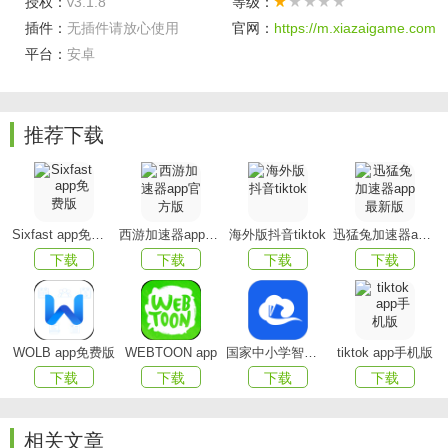
授权：
v3.1.8
等级：
内容专业精准：由专业的中医团队参与内容编写和审
插件：
无插件请放心使用
官网：
https://m.xiazaigame.com
核，确保穴位的位置、功效等信息准确无误，为用户提供可
平台：
安卓
靠的知识来源。​
图解清晰直观：采用高清的人体解剖图和穴位标注，清
晰展示穴位的具体位置，让用户能轻松识别和定位穴位。​
推荐下载
分类细致全面：涵盖全身各个部位的穴位，按不同方式
进行分类，满足用户从不同角度查找穴位的需求。​
实用性强：不仅提供穴位知识，还附带按摩方法和功效
Sixfast app免费版
西游加速器app官方版
海外版抖音tiktok
迅猛兔加速器app最新版
说明，用户可直接应用于实际的养生和保健中。​
下载
下载
下载
下载
软件特色​
3D 穴位展示：采用 3D 建模技术，立体展示人体穴位，
WOLB app免费版
WEBTOON app
国家中小学智慧教育平台app(智慧中小学)
tiktok app手机版
用户可以 360 度旋转查看，更直观地了解穴位在人体中的位
下载
下载
下载
下载
置关系。​
相关文章
语音讲解功能：点击穴位可播放专业的语音讲解，介绍