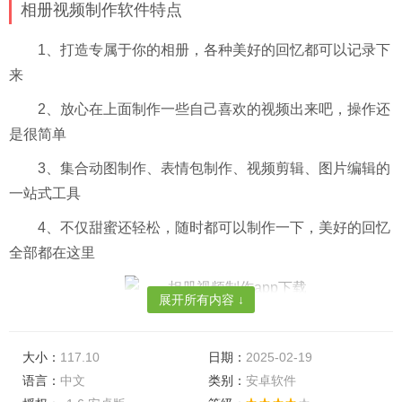
相册视频制作软件特点
1、打造专属于你的相册，各种美好的回忆都可以记录下
来
2、放心在上面制作一些自己喜欢的视频出来吧，操作还
是很简单
3、集合动图制作、表情包制作、视频剪辑、图片编辑的
一站式工具
4、不仅甜蜜还轻松，随时都可以制作一下，美好的回忆
全部都在这里
展开所有内容 ↓
软件亮点
大小：
117.10
日期：
2025-02-19
・视频速度调整，快放、慢放，任意调整，为你的gif动
语言：
中文
类别：
安卓软件
图制作提供创意支持