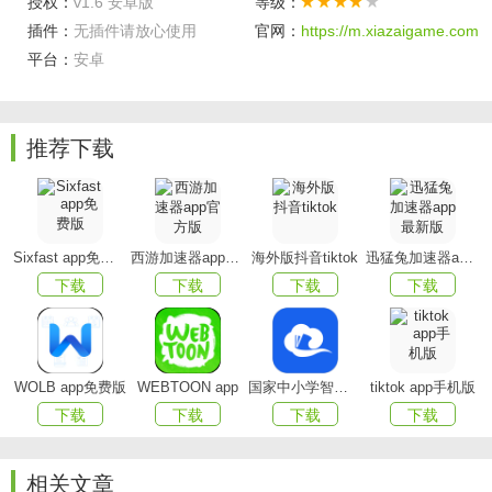
授权：
v1.6 安卓版
等级：
・轻松的视频拼接，无论是短视频片段拼接，抑或照片
插件：
无插件请放心使用
官网：
https://m.xiazaigame.com
平台：
安卓
视频、照片拼接，操作简单
・添加视频字幕与贴图，无论相册mv还是vlog剪辑，让it
猫扑itmop用户的视频制作不再苍白单调
推荐下载
・视频裁剪，预设裁剪比例，一键视频裁剪，无论相册
mv或vlog，满足你的视频剪辑要求
软件功能
Sixfast app免费版
西游加速器app官方版
海外版抖音tiktok
迅猛兔加速器app最新版
下载
下载
下载
下载
・BGM背景音乐的大杂烩
音质清晰，流畅不卡顿，完美呈现电影级后期配音
・电影级的片头特效
WOLB app免费版
WEBTOON app
国家中小学智慧教育平台app(智慧中小学)
tiktok app手机版
下载
下载
下载
下载
炫酷特效，经常更新，随意挑
・超给力的视频剪辑
相关文章