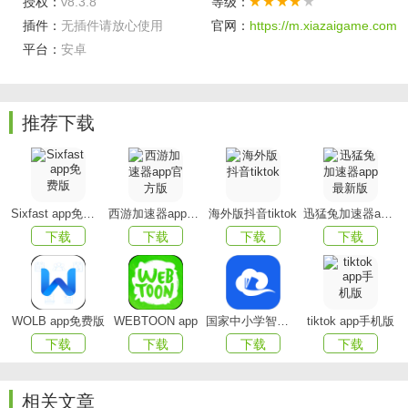
授权：
v8.3.8
等级：
语音直播
：温暖你的声夜食堂，总有一种声音能触动你
插件：
无插件请放心使用
官网：
https://m.xiazaigame.com
内心最柔软的角落。
平台：
安卓
晃脸PK
：表情消消乐，手残党的福音，比比谁的表情更
辣眼，来互相伤害啊！
推荐下载
有信安卓版更新内容
v7.9.5版本更新
Sixfast app免费版
西游加速器app官方版
海外版抖音tiktok
迅猛兔加速器app最新版
产品功能体验优化
下载
下载
下载
下载
v7.6.0版本更新
1. 新增等级系统，升级解锁各种等级特权，让你“嗨”不停
\\(^o^)/
WOLB app免费版
WEBTOON app
国家中小学智慧教育平台app(智慧中小学)
tiktok app手机版
下载
下载
下载
下载
2. 动态页面全新改版，声控话题等你来参与
3. 人气大比拼，“福袋”来袭，开福袋抢惊喜大礼
相关文章