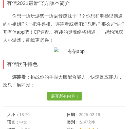
有信2021最新官方版本简介
你想一边玩游戏一边语音撩妹子吗？你想和电梯里偶遇
的小姐姐PK一把斗兽棋、连连看或者消消乐吗？那么赶快打
开有信app吧！CP速配，有趣的灵魂终将相遇，一起约玩双
人小游戏，能撩更尽兴！
有信软件特色
连连看：
挑战你的手眼大脑配合能力，快速反应能力，
欢乐一触即发；
消消乐：
比眼力，拼手速的PK小游戏，好玩到根本停不
展开所有内容 ↓
下来；
大小：
18.70
日期：
2025-02-19
斗兽棋
：唤醒你童年的回忆，双人对战一起重温不应被
语言：
中文
类别：
安卓软件
遗忘的乐趣；