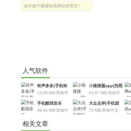
如不能下载请联系网站管理员！
人气软件
铃声多多(手机铃
小猿搜题app(拍照
声软件)v8.7.66 安
13.88 MB
/
简体中
搜题利器)V9.7.2安
53.97 MB
/
简体中
卓版
文
卓版
文
手机酷我音乐
大众点评(手机团
V9.2.3.5 安卓版
49.56 MB
/
简体中
购软件)V10.18.4
73 MB
/
简体中文
文
安卓版
相关文章