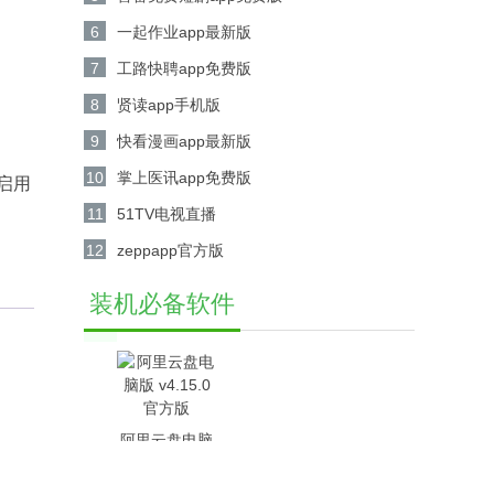
6
一起作业app最新版
7
工路快聘app免费版
8
贤读app手机版
9
快看漫画app最新版
10
掌上医讯app免费版
启用
11
51TV电视直播
12
zeppapp官方版
装机必备软件
阿里云盘电脑
版 v4.15.0官