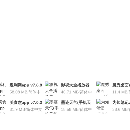
返利网app v7.8.8
影视大全播放器
魔秀桌面a
安卓版
58.08 MB
/
简体中
v3.1.7 安卓版
46.71 MB
/
简体中
桌面软件)v
11.4 MB
/
文
文
安卓版
美食杰app v7.0.3
墨迹天气(手机天
为知笔记v7
安卓版
31.9 MB
/
简体中文
气软
18.58 MB
/
简体中
装本地VI
38.6 MB
/
件)V7.0922.02安
文
卓版