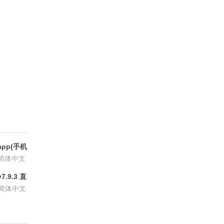
pp(手机
6.8.6
简体中文
.9.3 直
P会员版
简体中文