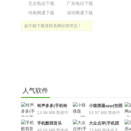
北京电信下载
广东电信下载
河南网通下载
深圳网通下载
如不能下载请联系网站管理员！
人气软件
铃声多多(手机铃
小猿搜题app(拍照
声软件)v8.7.66 安
13.88 MB
/
简体中
搜题利器)V9.7.2安
53.97 MB
/
简体中
卓版
文
卓版
文
手机酷我音乐
大众点评(手机团
V9.2.3.5 安卓版
49.56 MB
/
简体中
购软件)V10.18.4
73 MB
/
简体中文