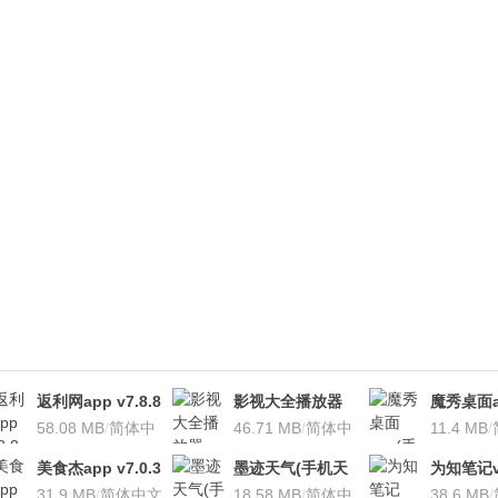
返利网app v7.8.8
影视大全播放器
魔秀桌面a
安卓版
58.08 MB
/
简体中
v3.1.7 安卓版
46.71 MB
/
简体中
桌面软件)v
11.4 MB
/
文
文
安卓版
美食杰app v7.0.3
墨迹天气(手机天
为知笔记v7
安卓版
31.9 MB
/
简体中文
气软
18.58 MB
/
简体中
装本地VI
38.6 MB
/