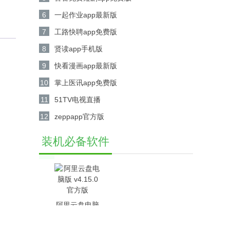
6
一起作业app最新版
7
工路快聘app免费版
8
贤读app手机版
9
快看漫画app最新版
10
掌上医讯app免费版
11
51TV电视直播
12
zeppapp官方版
装机必备软件
阿里云盘电脑
版 v4.15.0官