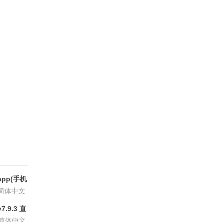
pp(手机
6.8.6
简体中文
.9.3 直
P会员版
简体中文