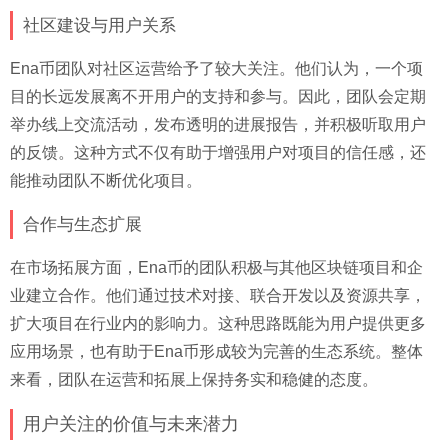
社区建设与用户关系
Ena币团队对社区运营给予了较大关注。他们认为，一个项
目的长远发展离不开用户的支持和参与。因此，团队会定期
举办线上交流活动，发布透明的进展报告，并积极听取用户
的反馈。这种方式不仅有助于增强用户对项目的信任感，还
能推动团队不断优化项目。
合作与生态扩展
在市场拓展方面，Ena币的团队积极与其他区块链项目和企
业建立合作。他们通过技术对接、联合开发以及资源共享，
扩大项目在行业内的影响力。这种思路既能为用户提供更多
应用场景，也有助于Ena币形成较为完善的生态系统。整体
来看，团队在运营和拓展上保持务实和稳健的态度。
用户关注的价值与未来潜力