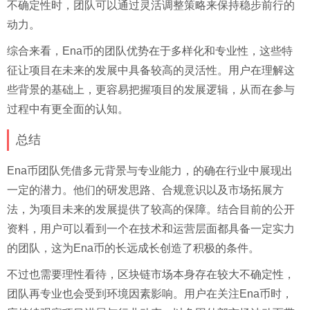
不确定性时，团队可以通过灵活调整策略来保持稳步前行的
动力。
综合来看，Ena币的团队优势在于多样化和专业性，这些特
征让项目在未来的发展中具备较高的灵活性。用户在理解这
些背景的基础上，更容易把握项目的发展逻辑，从而在参与
过程中有更全面的认知。
总结
Ena币团队凭借多元背景与专业能力，的确在行业中展现出
一定的潜力。他们的研发思路、合规意识以及市场拓展方
法，为项目未来的发展提供了较高的保障。结合目前的公开
资料，用户可以看到一个在技术和运营层面都具备一定实力
的团队，这为Ena币的长远成长创造了积极的条件。
不过也需要理性看待，区块链市场本身存在较大不确定性，
团队再专业也会受到环境因素影响。用户在关注Ena币时，