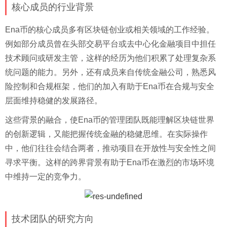
核心成员的行业背景
Ena币的核心成员多有区块链创业或相关领域的工作经验。
例如部分成员曾在头部交易平台或去中心化金融项目中担任
技术顾问或研发主管，这样的经历为他们积累了处理复杂系
统问题的能力。另外，还有成员来自传统金融公司，熟悉风
险控制和合规框架，他们的加入有助于Ena币在合规与安全
层面维持稳健的发展路径。
这些背景的融合，使Ena币的管理团队既能理解区块链世界
的创新逻辑，又能把握传统金融的稳健思维。在实际操作
中，他们往往会结合两者，推动项目在开放性与安全性之间
寻求平衡。这样的跨界背景有助于Ena币在激烈的市场环境
中维持一定的竞争力。
技术团队的研究方向