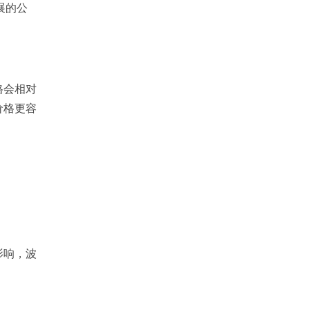
展的公
格会相对
价格更容
影响，波