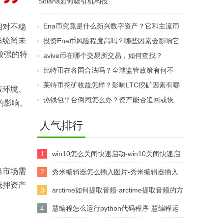
Solana如何吸引机构投
中如何转换？资产转移
资者布局？SOL币价格
费用是多少？
Ena币究竟是什么新兴数字资产？它和主流币
相对不稳
波动受哪些因素影响？
系统尚未
相比优势体现在哪？
投资Ena币风险程度高吗？哪些因素会影响它
较强的特
的价格波动？
avive币在哪个交易所交易，如何查找？
比特币在各国合法吗？全球监管政策有何不
同？
莱特币挖矿收益怎样？影响LTC挖矿因素有哪
策环境、
些？
热钱包平台倒闭怎么办？资产能否追回或恢
的影响。
复？
人气排行
1
win10怎么关闭快速启动-win10关闭快速启
当市场需
动的方法
2
秀米编辑器怎么插入图片-秀米编辑器插入
抵押资产
图片的方法
3
arctime如何提取音频-arctime提取音频的方
法介绍
4
慧编程怎么运行python代码程序-慧编程运