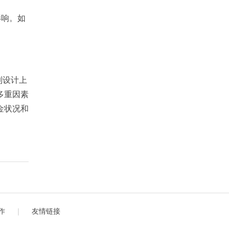
影响。如
制设计上
多重因素
金状况和
作
｜
友情链接