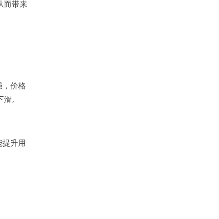
从而带来
强，价格
下滑。
能提升用
。