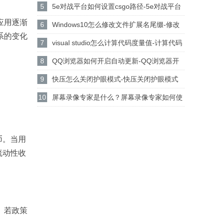
行python代码程序的方法
5
5e对战平台如何设置csgo路径-5e对战平台
应用逐渐
设置csgo路径的方法
6
Windows10怎么修改文件扩展名尾缀-修改
系的变化
文件扩展名尾缀方法
7
visual studio怎么计算代码度量值-计算代码
度量值方法
8
QQ浏览器如何开启自动更新-QQ浏览器开
启自动更新的方法
9
快压怎么关闭护眼模式-快压关闭护眼模式
的方法介绍
10
屏幕录像专家是什么？屏幕录像专家如何使
用？
币。当用
流动性收
。若政策