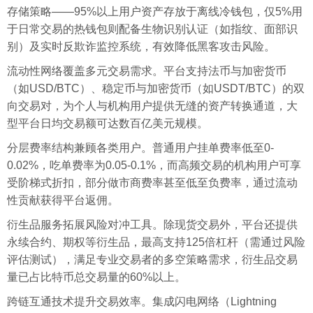
存储策略——95%以上用户资产存放于离线冷钱包，仅5%用
于日常交易的热钱包则配备生物识别认证（如指纹、面部识
别）及实时反欺诈监控系统，有效降低黑客攻击风险。
流动性网络覆盖多元交易需求。平台支持法币与加密货币
（如USD/BTC）、稳定币与加密货币（如USDT/BTC）的双
向交易对，为个人与机构用户提供无缝的资产转换通道，大
型平台日均交易额可达数百亿美元规模。
分层费率结构兼顾各类用户。普通用户挂单费率低至0-
0.02%，吃单费率为0.05-0.1%，而高频交易的机构用户可享
受阶梯式折扣，部分做市商费率甚至低至负费率，通过流动
性贡献获得平台返佣。
衍生品服务拓展风险对冲工具。除现货交易外，平台还提供
永续合约、期权等衍生品，最高支持125倍杠杆（需通过风险
评估测试），满足专业交易者的多空策略需求，衍生品交易
量已占比特币总交易量的60%以上。
跨链互通技术提升交易效率。集成闪电网络（Lightning