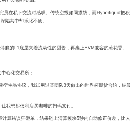
跃用户发额外奖励。
员在私下交流时感叹。传统空投如同撒钱，而Hyperliquid把
户深陷其中却乐此不疲。
—薄脆的L1底层夹着流动性的甜酱，再裹上EVM兼容的葱花香。
比中心化交易所；
高一样搭建衍生品协议，我试用过某团队3天做出的世界杯期货合约，结
计让我想起便利店买咖啡的扫码支付。
率计算错误狂砸单，结果链上清算模块5秒内自动修正价差，比