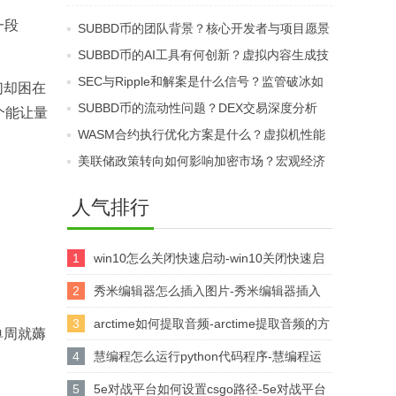
高，其涅槃重生的秘诀
E，12.5万美元是下一
一段
SUBBD币的团队背景？核心开发者与项目愿景
是什么？
个关键位？
SUBBD币的AI工具有何创新？虚拟内容生成技
术
SEC与Ripple和解案是什么信号？监管破冰如
们却困在
何重塑加密合规路径
SUBBD币的流动性问题？DEX交易深度分析
个能让量
WASM合约执行优化方案是什么？虚拟机性能
瓶颈突破路径如何实现
美联储政策转向如何影响加密市场？宏观经济
波动下的战略选择
人气排行
1
win10怎么关闭快速启动-win10关闭快速启
动的方法
2
秀米编辑器怎么插入图片-秀米编辑器插入
图片的方法
3
arctime如何提取音频-arctime提取音频的方
单周就薅
法介绍
4
慧编程怎么运行python代码程序-慧编程运
行python代码程序的方法
5
5e对战平台如何设置csgo路径-5e对战平台