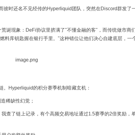
还名不见经传的Hyperliquid团队，突然在Discord群发了
一个荒诞现象：DeFi协议里挤满了"不懂金融的客"，而传统做市商
但燃料库钥匙握在银行手里。"这种错位让他们决心自建底层，一
Hyperliquid的积分赛季机制暗藏玄机：
，制造稀缺性幻觉；
，我查了链上记录，有个高频交易地址通过1.5赛季的2倍奖励，