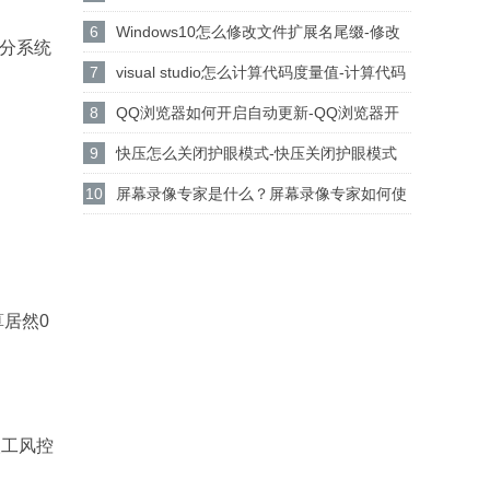
设置csgo路径的方法
6
Windows10怎么修改文件扩展名尾缀-修改
积分系统
文件扩展名尾缀方法
7
visual studio怎么计算代码度量值-计算代码
度量值方法
8
QQ浏览器如何开启自动更新-QQ浏览器开
启自动更新的方法
9
快压怎么关闭护眼模式-快压关闭护眼模式
的方法介绍
10
屏幕录像专家是什么？屏幕录像专家如何使
用？
算居然0
人工风控