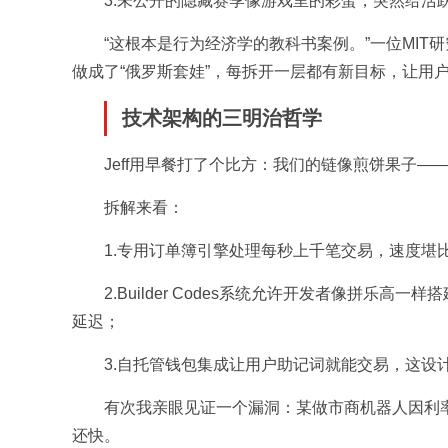
3.未公开的隐藏赛季像游戏里的彩蛋，突然给活
“这根本是行为经济学的教科书案例。”一位MIT研究
做成了“俄罗斯套娃”，每拆开一层都有新目标，让用
技术架构的三明治哲学
Jeff用早餐打了个比方：我们的链像煎饼果子—
拆解来看：
1.专用订单簿引擎处理每秒上千笔交易，速度堪
2.Builder Codes系统允许开发者像拼乐
延迟；
3.自托管钱包集成让用户助记词就能交易，这设
有次我亲眼见证一个漏洞：某做市商机器人因利
还快。