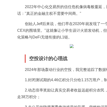
2022年中心化交易所的信任危机像病毒般蔓延，而彼时
话："真正的金融主权不需要中间商。"
创始人Jeff后来说，他们早在2020年就发现了
CEX的围墙里。"这就像让小学生设计火箭发动机，
化策略与DeFi无缝衔接的L1链。
空投设计的心理战
2024年那场轰动行业的空投，我完整追踪了数据链。
1.封闭测试期的4.46亿积分只分给1.15万用户
2.动态倍率奖励让真实交易者收益远超积分农民
走38万积分；