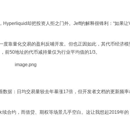
yperliquid却把投资人拒之门外。Jeff的解释很锋利：“如果让
队一度靠量化交易的盈利反哺开发。但也正因如此，其代币经济模
前50地址的代币减持量仅为行业平均值的1/3。
两组矛盾数据：日均交易量较去年暴涨17倍，但开发者文档的更新频
永续合约，而借贷、期权等场景几乎空白。这让我想起2019年的