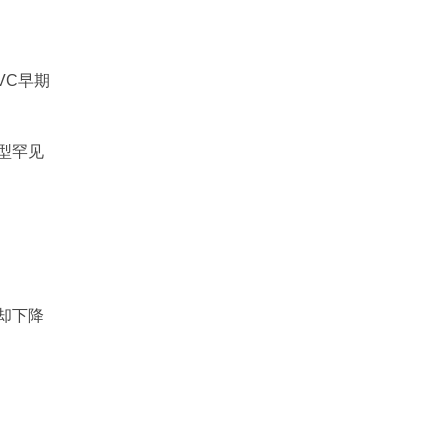
VC早期
型罕见
率却下降