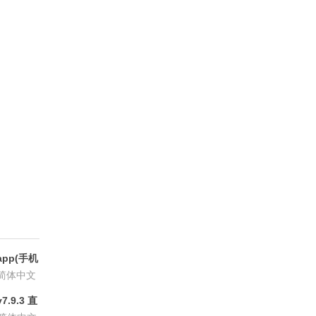
方版
pp(手机
6.8.6
简体中文
.9.3 直