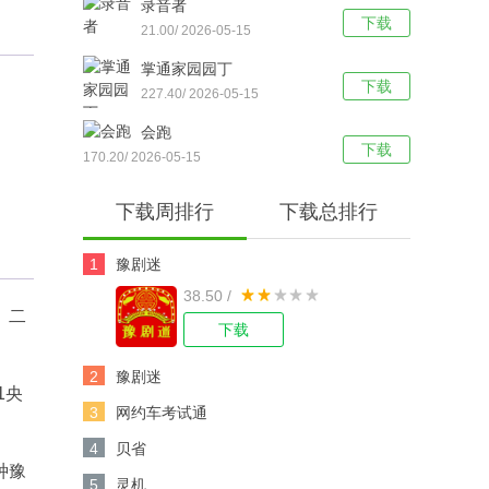
录音者
下载
21.00/ 2026-05-15
掌通家园园丁
下载
227.40/ 2026-05-15
会跑
下载
170.20/ 2026-05-15
下载周排行
下载总排行
1
豫剧迷
38.50 /
、二
下载
2
豫剧迷
1央
3
网约车考试通
4
贝省
种豫
5
灵机