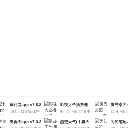
返利网app v7.8.8
影视大全播放器
魔秀桌面a
安卓版
58.08 MB
/
简体中
v3.1.7 安卓版
46.71 MB
/
简体中
桌面软件)v
11.4 MB
/
文
文
安卓版
美食杰app v7.0.3
墨迹天气(手机天
为知笔记v7