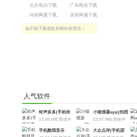
北京电信下载
广东电信下载
河南网通下载
深圳网通下载
如不能下载请联系网站管理员！
人气软件
铃声多多(手机铃
小猿搜题app(拍照
声软件)v8.7.66 安
13.88 MB
/
简体中
搜题利器)V9.7.2安
53.97 MB
/
简体中
卓版
文
卓版
文
手机酷我音乐
大众点评(手机团