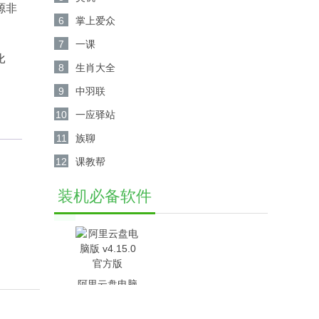
源非
6
掌上爱众
7
一课
比
8
生肖大全
9
中羽联
10
一应驿站
11
族聊
12
课教帮
装机必备软件
阿里云盘电脑
版 v4.15.0官