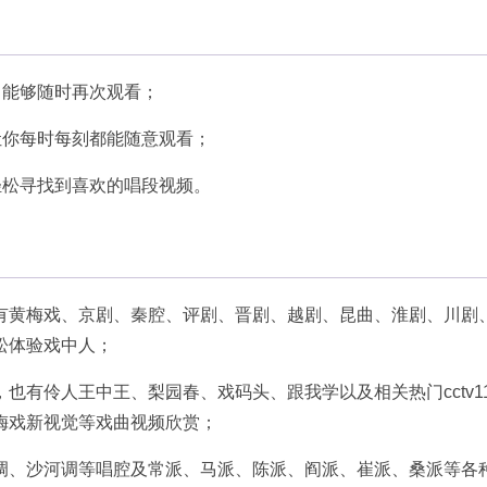
，能够随时再次观看；
让你每时每刻都能随意观看；
轻松寻找到喜欢的唱段视频。
有黄梅戏、京剧、秦腔、评剧、晋剧、越剧、昆曲、淮剧、川剧
松体验戏中人；
也有伶人王中王、梨园春、戏码头、跟我学以及相关热门cctv1
梅戏新视觉等戏曲视频欣赏；
调、沙河调等唱腔及常派、马派、陈派、阎派、崔派、桑派等各