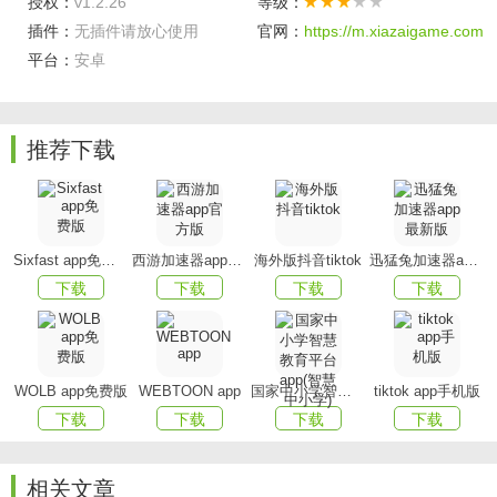
授权：
v1.2.26
等级：
3.提供了各类不同的全新模式在里面,你可以及时的了解最全
插件：
无插件请放心使用
官网：
https://m.xiazaigame.com
的带货管理服务.
平台：
安卓
官方版特色
1、爆款好货,这里有丰富的好货都可以去进行发布,让用户使
推荐下载
用简单;
2、短视频轻松就可以带货,都可以让用户更好去使用,随时操
作;
Sixfast app免费版
西游加速器app官方版
海外版抖音tiktok
迅猛兔加速器app最新版
3、操作简单,让用户都可以简单去进行,各种使用都可以优质
下载
下载
下载
下载
获取.
更新内容
界面优化
WOLB app免费版
WEBTOON app
国家中小学智慧教育平台app(智慧中小学)
tiktok app手机版
下载
下载
下载
下载
相关文章