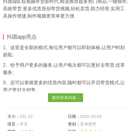
抖团app,短视频带货新时代.精选推荐超多热门商品,一键操作,
高效带货.更多优质原创带货视频,轻松卖货,助力经营.实用工
具操作便捷,制作视频更简单更方便.
抖团app亮点
1、这里是全新的模式,每位用户都可以即刻体验,让用户时刻
获取;
2、给予用户更多的服务,让用户每次都可以更好去带货,优享
服务;
3、还可以掌握更多的优质内容,随时都可以开启带货模式,让
用户更好去销售.
展开所有内容 ↓
抖团最新版特点
1.超全的带货信息快速的了解,随时查看各类带货服务的简洁.
大小：
101.10
日期：
2025-10-02
2.了解不同的短视频带货信息在里面,用户查看各类不同的信
语言：
中文
类别：
安卓软件
息服务非常的高效.