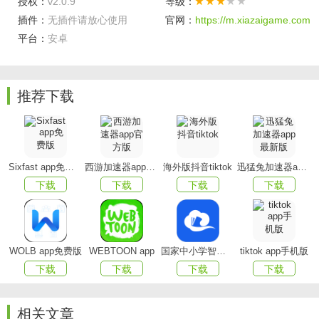
授权：
v2.0.9
等级：
--不会的题目也是需要花时间来巩固，这样才能更好的复
插件：
无插件请放心使用
官网：
https://m.xiazaigame.com
习掌握；
平台：
安卓
--可以根据自己的学习情况，来找到重点的学习方式，如
何来轻松学习。
推荐下载
最新版优势
【强大的搜题功能】
新增搜题功能，中级审计师考试中
的疑问一搜便知，更支持语音和拍照搜题；
Sixfast app免费版
西游加速器app官方版
海外版抖音tiktok
迅猛兔加速器app最新版
下载
下载
下载
下载
【高质量的模拟考卷】
新增模拟考试功能，中级审计师
可按照自我练习的考点选择相对应的模拟试卷，也可选择搭
配好的模拟整卷考试；
WOLB app免费版
WEBTOON app
国家中小学智慧教育平台app(智慧中小学)
tiktok app手机版
【多样式的刷题模式】
内含考点练习，全国通用卷以及
下载
下载
下载
下载
地区卷模拟练习，以及按照固定考试比重的随机式的抽题的
真题考场，成绩单实时记录考试数据，一点一滴的反馈考生
相关文章