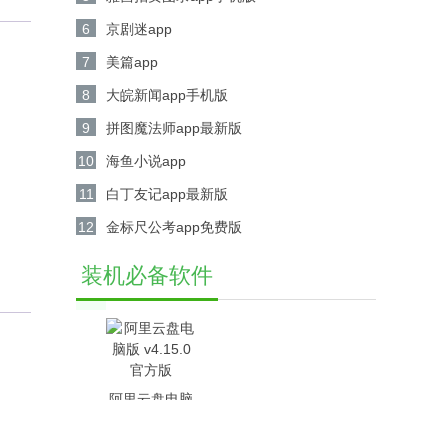
6
京剧迷app
7
美篇app
8
大皖新闻app手机版
9
拼图魔法师app最新版
10
海鱼小说app
11
白丁友记app最新版
12
金标尺公考app免费版
装机必备软件
阿里云盘电脑
版 v4.15.0官