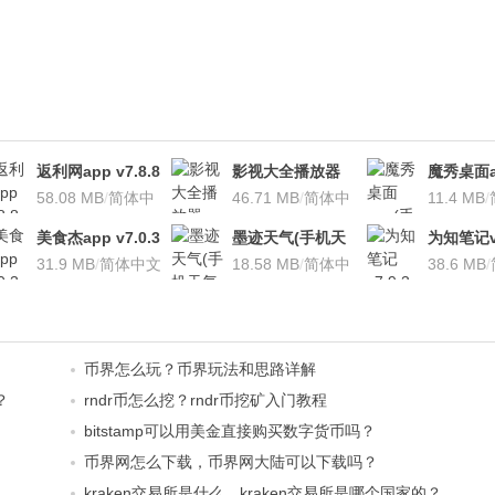
返利网app v7.8.8
影视大全播放器
魔秀桌面a
安卓版
58.08 MB
/
简体中
v3.1.7 安卓版
46.71 MB
/
简体中
桌面软件)v
11.4 MB
/
文
文
安卓版
美食杰app v7.0.3
墨迹天气(手机天
为知笔记v7
安卓版
31.9 MB
/
简体中文
气软
18.58 MB
/
简体中
装本地VI
38.6 MB
/
件)V7.0922.02安
文
卓版
币界怎么玩？币界玩法和思路详解
？
rndr币怎么挖？rndr币挖矿入门教程
bitstamp可以用美金直接购买数字货币吗？
币界网怎么下载，币界网大陆可以下载吗？
kraken交易所是什么，kraken交易所是哪个国家的？