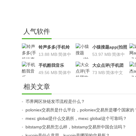
人气软件
铃声多多(手机铃
小猿搜题app(拍照
声软件)v8.7.66 安
13.88 MB
/
简体中
搜题利器)V9.7.2安
53.97 MB
/
简体中
卓版
文
卓版
文
手机酷我音乐
大众点评(手机团
V9.2.3.5 安卓版
49.56 MB
/
简体中
购软件)V10.18.4
73 MB
/
简体中文
文
安卓版
相关文章
币界网区块链发币流程是什么？
poloniex交易所是什么平台，poloniex交易所是哪个国家的
mexc global是什么交易所，mexc global这个可靠吗？
bitstamp交易所怎么样，bitstamp交易所中国合法吗？
kucoin是什么意思，kucoin是哪国的交易所？