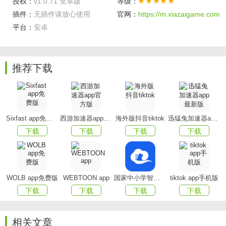
授权：
v1.0.71 安卓版
等级：
监控，离线推送，录像回放，云台控制，语音对讲，分享等
插件：
无插件请放心使用
官网：
https://m.xiazaigame.com
重要功能。随时随地可观看，让你更放心！
平台：
安卓
软件功能
- 在线监控，自定义范围，在范围内实时监控
推荐下载
- 报警提示，出现各种情况都能报警，让你及时知晓
- 任何场合都可以监控使用，给it猫扑itmop用户带来非常
好的服务
Sixfast app免费版
西游加速器app官方版
海外版抖音tiktok
迅猛兔加速器app最新版
下载
下载
下载
下载
- 可以高效、便捷地完成监控，并向用户提供更多的信息
内容
- 抓拍功能，将所有移动的物体抓拍并保存下来，随时查
WOLB app免费版
WEBTOON app
国家中小学智慧教育平台app(智慧中小学)
tiktok app手机版
看相片
下载
下载
下载
下载
软件优势
相关文章