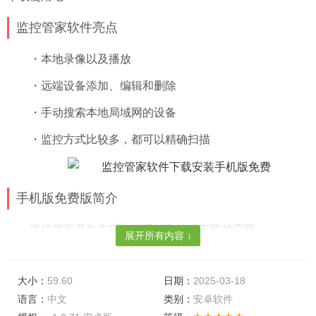
监控管家软件亮点
・本地录像以及播放
・远端设备添加、编辑和删除
・手动搜索本地局域网的设备
・监控方式比较多，都可以精确扫描
手机版免费版简介
监控管家是款实现智能手机和终端互联的应用。
展开所有内容 ↓
你可以在手机实时监看现场环镜，即时掌控和管理现场
的情况，让远程监控变的简单快捷安全。
大小：
59.60
日期：
2025-03-18
语言：
中文
类别：
安卓软件
可以连接我司所有IPC，NVR等音视频设备；支持实时