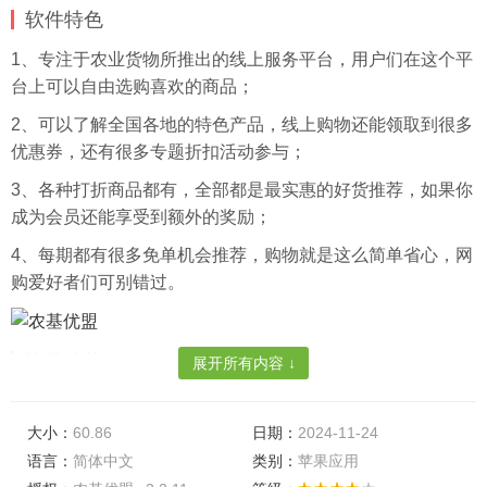
软件特色
1、专注于农业货物所推出的线上服务平台，用户们在这个平
台上可以自由选购喜欢的商品；
2、可以了解全国各地的特色产品，线上购物还能领取到很多
优惠券，还有很多专题折扣活动参与；
3、各种打折商品都有，全部都是最实惠的好货推荐，如果你
成为会员还能享受到额外的奖励；
4、每期都有很多免单机会推荐，购物就是这么简单省心，网
购爱好者们可别错过。
软件功能
展开所有内容 ↓
1、建立群聊、私聊，接收各类通知，支持发送文字、图片、
语音、文件；
大小：
60.86
日期：
2024-11-24
语言：
简体中文
类别：
苹果应用
2、同时也是您的移动端轻
办公
系统，您可以轻松分配工作、