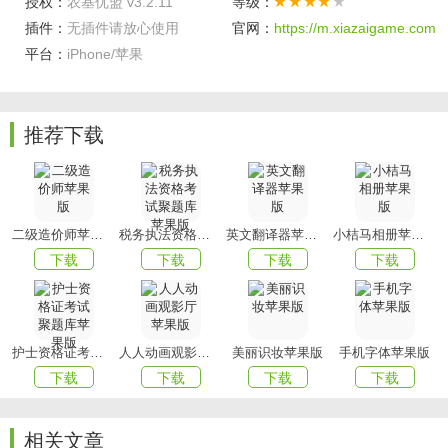
授权：
农基优盟 v3.2.11
等级：
撰写工作报告、处理审批事件、报销费用、收发邮件等；
插件：
无插件请放心使用
官网：
https://m.xiazaigame.com
3、选购自己喜欢的商品，还可进入活动专区领取活动券，参
平台：
iPhone/苹果
与打折商品的
抢购
。
软件亮点
推荐下载
1、一个集有机商城，超值商城，BBC商城，古禅道文化为一
体的服务APP；
2、它提供会员选购心意的，能起帮助的商品，也提供学员了
解古禅道文化。
二级造价师苹果版
税务执法资格考试聚题库苹果版
英文翻译器苹果版
小桔马相册苹果版
以上就是xiazai小编今天为大家带来的农基优盟，想要下载更
下载
下载
下载
下载
多APP就来
mmxiazai吧!
护士资格证考试聚题库苹果版
人人动画观影厅苹果版
美丽识妆苹果版
手机字体苹果版
下载
下载
下载
下载
相关文章