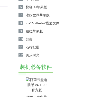
6
快嗨DJ苹果版
7
潮探世界苹果版
8
ios15.4beta2描述文件
9
租拉苹果版
10
知蜜
11
石榴批批
12
美乐时光
装机必备软件
阿里云盘电脑
版 v4.15.0官