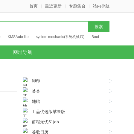
首页
|
最近更新
|
专题集合
|
站内导航
)
KMSAuto lite
system mechanic(系统机械师)
Boot
网址导航
脚印
某某
她聘
工品优选版苹果版
前程无忧51job
谷歌日历