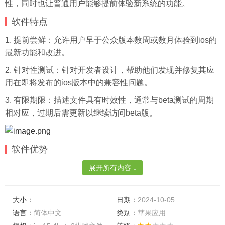
性，同时也让普通用户能够提前体验新系统的功能。
软件特点
1. 提前尝鲜：允许用户早于公众版本数周或数月体验到ios的
最新功能和改进。
2. 针对性测试：针对开发者设计，帮助他们发现并修复其应
用在即将发布的ios版本中的兼容性问题。
3. 有限期限：描述文件具有时效性，通常与beta测试的周期
相对应，过期后需更新以继续访问beta版。
软件优势
1. 获取第一手信息：让用户能够第一时间体验到ios的新特
展开所有内容 ↓
性，如新的界面设计、性能优化或功能增加。
2. 反馈机制：通过参与beta测试，用户可以直接向苹果提供
大小：
日期：
2024-10-05
反馈，帮助改进产品。
语言：
简体中文
类别：
苹果应用