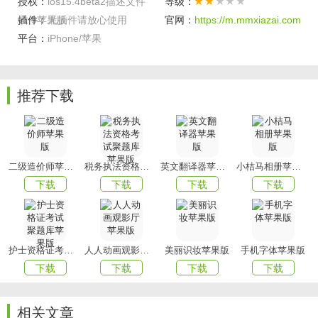
授权：
ios15.4beta2描述文件
等级：
3. 社区互动：加入beta测试社区，与其他用户和开发者交
v1.9苹果版
插件：
无插件请放心使用
官网：
https://m.mmxiazai.com
流，分享使用体验和问题解决方案。
平台：
iPhone/苹果
软件亮点
1. 安装便捷：虽然安装过程相对于常规软件稍显复杂，但苹
果官方提供了详尽的指导，使得整个流程相对顺畅。
推荐下载
2. 稳定性评估：beta版本可能包含未修复的bug，因此稳定性
不如正式版。但这也是测试的意义所在，用户需做好数据备
份，以防万一。
二级造价师苹果版
税务执法资格考试聚题库苹果版
英文翻译器苹果版
小桔马相册苹果版
3. 功能体验：每次beta更新都可能带来显著的功能变化，用
下载
下载
下载
下载
户可以直观感受到ios的进步与变革，为未来的正式升级做好
准备。
护士资格证考试聚题库苹果版
人人动画观影厅苹果版
美丽识妆苹果版
手机字体苹果版
下载
下载
下载
下载
相关文章