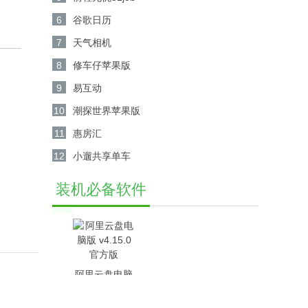
6
谷歌日历
7
天气相机
8
修车仔苹果版
9
易互动
10
潮探世界苹果版
11
惠房汇
12
小遛共享单车
装机必备软件
阿里云盘电脑
版 v4.15.0官