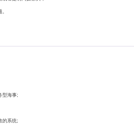
题。
型海事;
的系统;