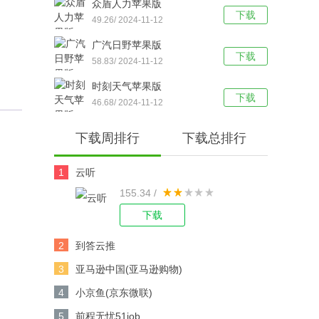
众盾人力苹果版
下载
49.26/ 2024-11-12
广汽日野苹果版
下载
58.83/ 2024-11-12
时刻天气苹果版
下载
46.68/ 2024-11-12
下载周排行
下载总排行
1
云听
155.34 /
下载
2
到答云推
3
亚马逊中国(亚马逊购物)
4
小京鱼(京东微联)
5
前程无忧51job