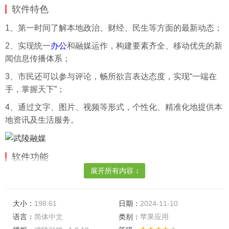
软件特色
1、第一时间了解本地政治、财经、民生等方面的最新动态；
2、实现统一
办公
和融媒运作，构建要素齐全、移动优先的新
闻信息传播体系；
3、市民还可以参与评论，畅所欲言表达态度，实现“一端在
手，掌握天下”；
4、通过文字、图片、视频等形式，个性化、精准化地提供本
地资讯及生活服务。
软件功能
展开所有内容 ↓
1、在这里可以随时在线了解有关武陵的各种新闻和信息，以
及这个城市的特色等信息；
大小：
198.61
日期：
2024-11-10
2、我们可以了解本地的发展以及变化等，在线发布自己的生
语言：
简体中文
类别：
苹果应用
活动态；