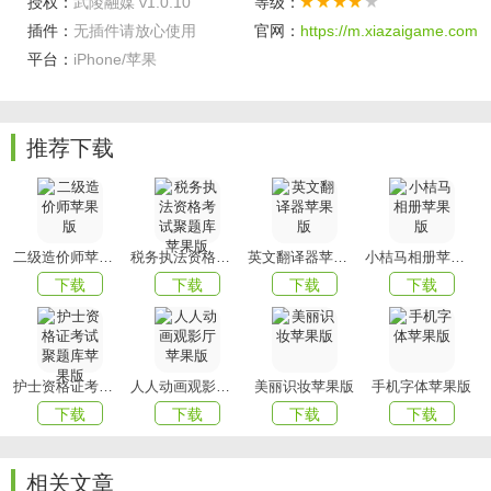
授权：
武陵融媒 v1.0.10
等级：
3、也能办理各种各样的政务业务，让人们更好的享受生活。
插件：
无插件请放心使用
官网：
https://m.xiazaigame.com
软件亮点
平台：
iPhone/苹果
1、这是一款备受现代用户们关注的手机新闻app，各种各样
的热点在这里都可以轻松找到；
推荐下载
2、软件这里拥有新闻，视听，政务，直播等版块，用户们也
可以根据自己的需求来选择；
3、一键搜索各种各样的本地热点，大家还可以将自己感兴趣
的新闻加入到购物车。
二级造价师苹果版
税务执法资格考试聚题库苹果版
英文翻译器苹果版
小桔马相册苹果版
下载
下载
下载
下载
上文就是小编为您带来的武陵融媒了，更多精彩APP尽在
mmxiazai。
护士资格证考试聚题库苹果版
人人动画观影厅苹果版
美丽识妆苹果版
手机字体苹果版
下载
下载
下载
下载
相关文章