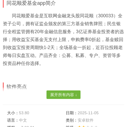
同花顺爱基金app简介
同花顺爱基金是互联网金融龙头股同花顺（300033）全
资子公司，拥有证监会颁发的第三方基金销售牌照；民生银
行全程监管拥有20年金融信息服务，3亿证券基金投资者的选
择；用收益宝买基金无支付上限，申购费率0折起，基金赎回
到收益宝投资周期快1-2天；全场基金一折起，近百位投顾老
师每日实盘互动。产品齐全：公募、私募、专户、资管等多
投资品种任你选择。
软件亮点
展开所有内容 ↓
【高收益】
股票基金、宝宝基金任你选，近一年最高净
赚70%！
大小：
53.80
日期：
2025-11-05
【随时提现】
7×24小时随时取现，1秒到账，用收益宝
语言：
中文
类别：
安卓软件
买基金还不限额！