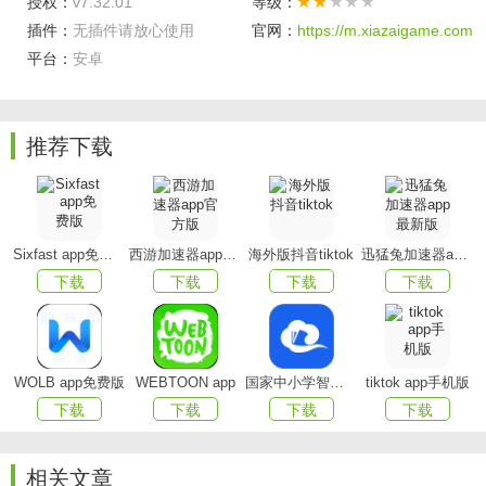
授权：
v7.32.01
等级：
插件：
无插件请放心使用
官网：
https://m.xiazaigame.com
【安全】
证监会核准、民生银行全程监管，资金同卡进
平台：
安卓
出，杜绝被盗风险。
【理财大品牌】
上市公司同花顺（300033）旗下产品，
大品牌值得信赖！
推荐下载
软件特色
大数据选基：
运用同花顺千亿数据，百位研究员建立的
Sixfast app免费版
西游加速器app官方版
海外版抖音tiktok
迅猛兔加速器app最新版
千余种模型，智能选基；
下载
下载
下载
下载
收益宝：
类钱包功能，每天都有收益，7×24小时随时取
现；
财宝：
短期理财好帮手，7-60天期限任选，买卖0费用；
WOLB app免费版
WEBTOON app
国家中小学智慧教育平台app(智慧中小学)
tiktok app手机版
下载
下载
下载
下载
基金FM：
投顾老师多维度分析研究基金，解答基金问
题，小白也能成为投资达人！3个月净赚46.13%；
相关文章