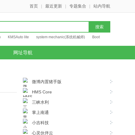
首页
|
最近更新
|
专题集合
|
站内导航
)
KMSAuto lite
system mechanic(系统机械师)
Boot
网址导航
微博内置猪手版
HMS Core
三峡水利
掌上南通
小吉科技
心灵伙伴云