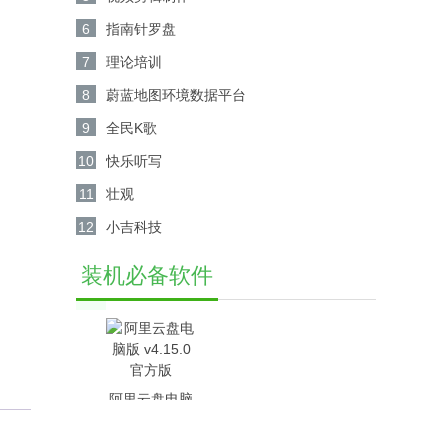
6
指南针罗盘
7
理论培训
8
蔚蓝地图环境数据平台
9
全民K歌
10
快乐听写
11
壮观
12
小吉科技
装机必备软件
阿里云盘电脑
版 v4.15.0官