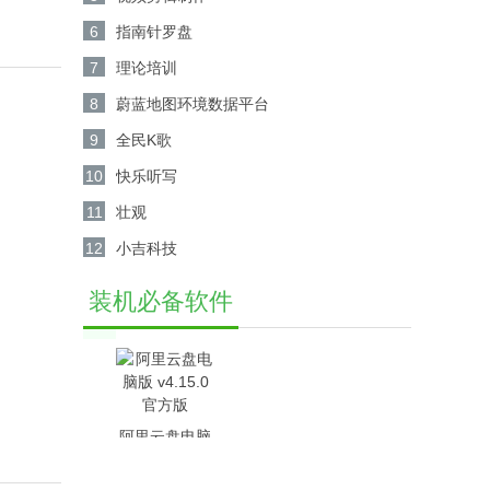
6
指南针罗盘
7
理论培训
8
蔚蓝地图环境数据平台
9
全民K歌
10
快乐听写
11
壮观
12
小吉科技
装机必备软件
阿里云盘电脑
版 v4.15.0官