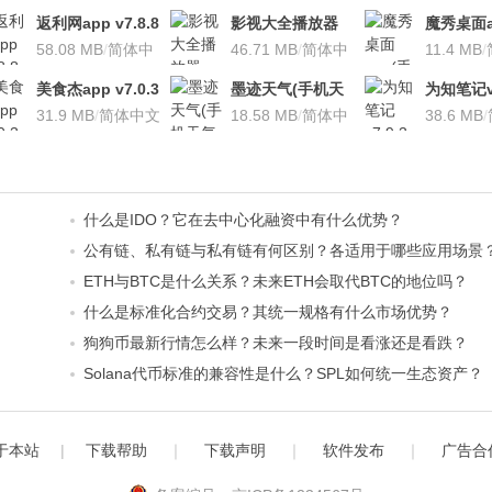
返利网app v7.8.8
影视大全播放器
魔秀桌面a
安卓版
58.08 MB
/
简体中
v3.1.7 安卓版
46.71 MB
/
简体中
桌面软件)v
11.4 MB
/
文
文
安卓版
美食杰app v7.0.3
墨迹天气(手机天
为知笔记v7
安卓版
31.9 MB
/
简体中文
气软
18.58 MB
/
简体中
装本地VI
38.6 MB
/
件)V7.0922.02安
文
卓版
什么是IDO？它在去中心化融资中有什么优势？
公有链、私有链与私有链有何区别？各适用于哪些应用场景
ETH与BTC是什么关系？未来ETH会取代BTC的地位吗？
什么是标准化合约交易？其统一规格有什么市场优势？
狗狗币最新行情怎么样？未来一段时间是看涨还是看跌？
Solana代币标准的兼容性是什么？SPL如何统一生态资产？
于本站
|
下载帮助
｜
下载声明
｜
软件发布
｜
广告合