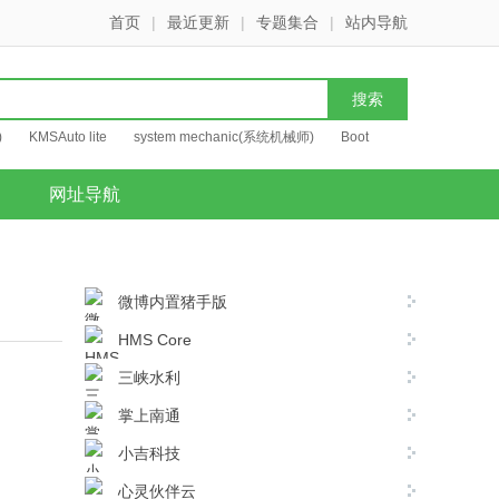
首页
|
最近更新
|
专题集合
|
站内导航
)
KMSAuto lite
system mechanic(系统机械师)
Boot
网址导航
微博内置猪手版
HMS Core
三峡水利
掌上南通
小吉科技
心灵伙伴云