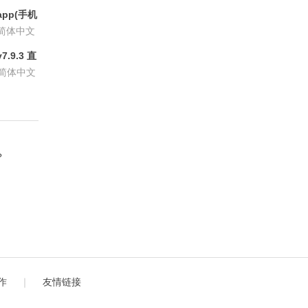
方版
pp(手机
6.8.6
简体中文
.9.3 直
P会员版
简体中文
？
作
｜
友情链接