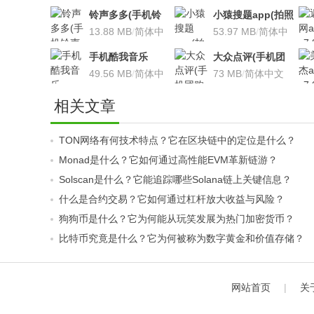
铃声多多(手机铃
小猿搜题app(拍照
声软件)v8.7.66 安
13.88 MB
/
简体中
搜题利器)V9.7.2安
53.97 MB
/
简体中
卓版
文
卓版
文
手机酷我音乐
大众点评(手机团
V9.2.3.5 安卓版
49.56 MB
/
简体中
购软件)V10.18.4
73 MB
/
简体中文
文
安卓版
相关文章
TON网络有何技术特点？它在区块链中的定位是什么？
Monad是什么？它如何通过高性能EVM革新链游？
Solscan是什么？它能追踪哪些Solana链上关键信息？
什么是合约交易？它如何通过杠杆放大收益与风险？
狗狗币是什么？它为何能从玩笑发展为热门加密货币？
比特币究竟是什么？它为何被称为数字黄金和价值存储？
网站首页
|
关