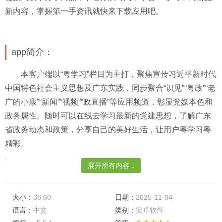
新内容，掌握第一手资讯就快来下载应用吧。
app简介：
本客户端以“粤学习”栏目为主打，聚焦宣传习近平新时代
中国特色社会主义思想及广东实践，同步聚合“识见”“粤政”“老
广的小康”“新闻”“视频”“政直播”等应用频道，彰显党媒本色和
政务属性。随时可以在线去学习最新的党建思想，了解广东
省政务动态和政策，分享自己的美好生活，让用户粤学习粤
精彩。
软件特色：
展开所有内容 ↓
一键搜索关键词，软件内的信息量很丰富，你是可以很
大小：
38.60
日期：
2025-11-04
轻松的就在软件内找到自己需要资讯。
语言：
中文
类别：
安卓软件
在线学习很轻松，软件内的一些可以让你学习的资源以