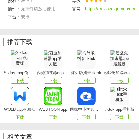
授权：
v5.5.1
等级：
及相应的资料还是很丰富前面的。
插件：
无插件请放心使用
官网：
https://m.xiazaigame.com
平台：
安卓
政务信息透明公开，对于一些政务都是会在软件内发布
相关决定的，而且还有专门的政策解读员。
首页设置很轻松，你可以设置属于你自己的首页来让自
推荐下载
己在使用的时候可以更加的舒适。
头条资讯在线观看，像是现在的一些比较重要的资讯，
软件都是会同步的进行更新的。
Sixfast app免费版
西游加速器app官方版
海外版抖音tiktok
迅猛兔加速器app最新版
下载
下载
下载
下载
手机版亮点：
“政直播”
实时集纳由南方网执行的我省各级党政机关新闻发布会
WOLB app免费版
WEBTOON app
国家中小学智慧教育平台app(智慧中小学)
tiktok app手机版
网上直播，第一时间向社会发布权威信息，同时集纳其他可
下载
下载
下载
下载
视性强、观赏性佳、受众关注的各类直播内容。在设置上，
各个应用版块之间可快速切换，以贴近性的内容产品和多样
相关文章