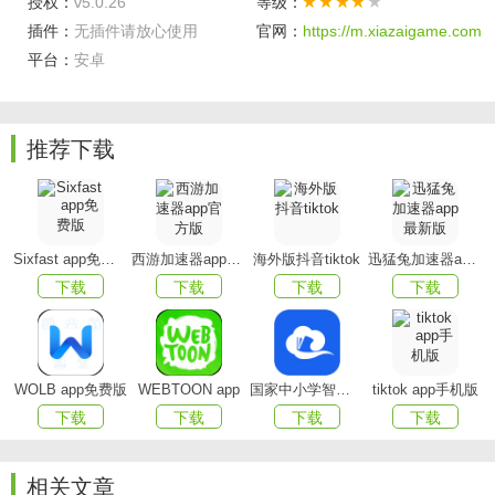
1、拥有网络课程表
授权：
v5.0.26
等级：
插件：
无插件请放心使用
官网：
https://m.xiazaigame.com
2、网络课程辅导学习
平台：
安卓
3、互动问答学习方式
4、视频直播学习方式
推荐下载
应用优势
1、教师可以随时掌握教学信息和资源，即时了解学生学
习情况
Sixfast app免费版
西游加速器app官方版
海外版抖音tiktok
迅猛兔加速器app最新版
下载
下载
下载
下载
2、能帮助老师和学生实现课堂组织和课后跟踪辅导，真
正实现教育教学信息化
3、教师可以通过软件瞬时掌握教学信息和资源，即时了
WOLB app免费版
WEBTOON app
国家中小学智慧教育平台app(智慧中小学)
tiktok app手机版
解学生学习情况
下载
下载
下载
下载
4、多位数据统计，让老师能够更科学的了解每一个学生
的学习状况，更好的调整
相关文章