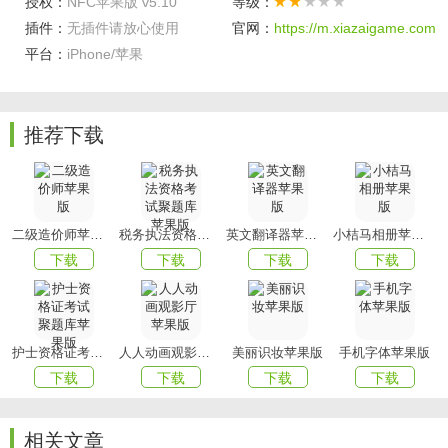
授权：
NFC苹果版 v5.10
等级：
3、智能读取门禁卡，然后在出入小区的时候就可以将手机作
插件：
无插件请放心使用
官网：
https://m.xiazaigame.com
为门禁卡了;
平台：
iPhone/苹果
软件优势
1、提供使用小贴士，旨在让用户明确app功能的使用方法，
流畅使用软件;
推荐下载
2、将支持NFC的手机当成借记卡、公交卡，轻松打造不一样
的电子卡包;
3、不用麻烦地随声携带实体卡，直接用手机读卡、写卡即
二级造价师苹果版
税务执法资格考试聚题库苹果版
英文翻译器苹果版
小桔马相册苹果版
可;
下载
下载
下载
下载
喜欢小编为您带来的NFC苹果版吗？
mmxiazai
为您提供最好
用的软件，为您带来最好玩的游戏！
护士资格证考试聚题库苹果版
人人动画观影厅苹果版
美丽识妆苹果版
手机字体苹果版
下载
下载
下载
下载
相关文章