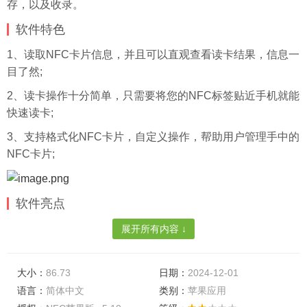
存，以及收录。
软件特色
1、读取NFC卡片信息，并且可以直观查看读卡结果，信息一
目了然;
2、读卡操作十分简单，只需要将您的NFC标签贴近手机就能
快速读卡;
3、支持格式化NFC卡片，自定义操作，帮助用户管理手中的
NFC卡片;
软件亮点
1、查询公交卡余额，系统自动查询公交卡信息，还能了解历
展开所有内容 ↓
史消费记录;
2、记录卡片有效期时间，方便进行卡片管理，同时也让卡片
大小：
86.73
日期：
2024-12-01
管理更轻松;
语言：
简体中文
类别：
苹果应用