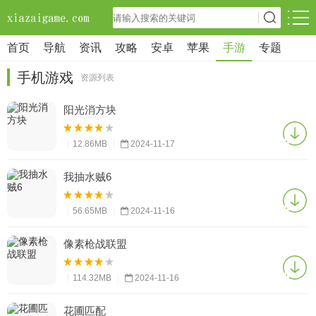
首页
导航
资讯
攻略
安卓
苹果
手游
专题
手机游戏
资源列表
阳光消方块
|
12.86MB
|
2024-11-17
我抽水贼6
|
56.65MB
|
2024-11-16
像素枪战联盟
|
114.32MB
|
2024-11-16
花圃匹配